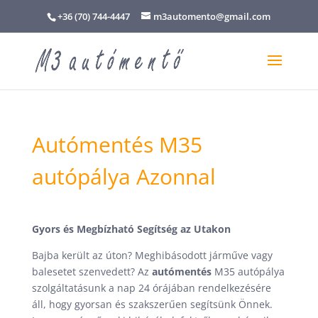
+36 (70) 744-4447
m3automento@gmail.com
Autómentés M35
autópálya Azonnal
Gyors és Megbízható Segítség az Utakon
Bajba került az úton? Meghibásodott járműve vagy
balesetet szenvedett? Az
autómentés
M35 autópálya
szolgáltatásunk a nap 24 órájában rendelkezésére
áll, hogy gyorsan és szakszerűen segítsünk Önnek.