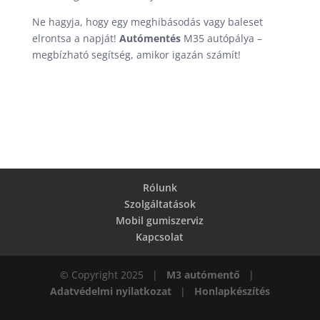
Ne hagyja, hogy egy meghibásodás vagy baleset
elrontsa a napját!
Autómentés
M35 autópálya –
megbízható segítség, amikor igazán számít!
Rólunk
Szolgáltatások
Mobil gumiszerviz
Kapcsolat
© Copyright 2025 |
M3 autómentő
|
Adatvédelmi nyilatkozat
|
Honlapkészítés