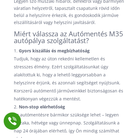
Legyen szó műszaki hibáról, defektről vagy bármilyen
váratlan helyzetről, tapasztalt csapatunk rövid időn
belül a helyszínre érkezik, és gondoskodik járműve
elszállításáról vagy helyszíni javításáról.
Miért válassza az Autómentés M35
autópálya szolgáltatást?
Gyors kiszállás és megbízhatóság
Tudjuk, hogy az úton rekedni kellemetlen és
stresszes élmény. Ezért szolgáltatásunkat úgy
alakítottuk ki, hogy a lehető leggyorsabban a
helyszínre érjünk, és azonnali segítséget nyújtsunk.
Korszerű autómentő járműveinkkel biztonságosan és
hatékonyan végezzük a mentést.
Non-stop elérhetőség
Az autómentésre bármikor szüksége lehet – legyen
éjszaka, hétvége vagy ünnepnap. Szolgáltatásunk a
nap 24 órájában elérhető, így Ön mindig számíthat