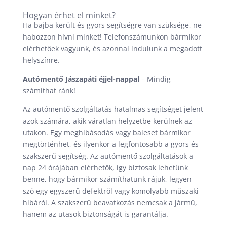
Hogyan érhet el minket?
Ha bajba került és gyors segítségre van szüksége, ne
habozzon hívni minket! Telefonszámunkon bármikor
elérhetőek vagyunk, és azonnal indulunk a megadott
helyszínre.
Autómentő Jászapáti éjjel-nappal
– Mindig
számíthat ránk!
Az autómentő szolgáltatás hatalmas segítséget jelent
azok számára, akik váratlan helyzetbe kerülnek az
utakon. Egy meghibásodás vagy baleset bármikor
megtörténhet, és ilyenkor a legfontosabb a gyors és
szakszerű segítség. Az autómentő szolgáltatások a
nap 24 órájában elérhetők, így biztosak lehetünk
benne, hogy bármikor számíthatunk rájuk, legyen
szó egy egyszerű defektről vagy komolyabb műszaki
hibáról. A szakszerű beavatkozás nemcsak a jármű,
hanem az utasok biztonságát is garantálja.