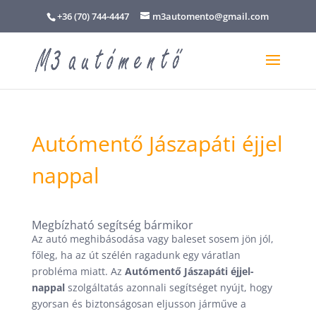
+36 (70) 744-4447
m3automento@gmail.com
Autómentő Jászapáti éjjel
nappal
Megbízható segítség bármikor
Az autó meghibásodása vagy baleset sosem jön jól,
főleg, ha az út szélén ragadunk egy váratlan
probléma miatt. Az
Autómentő Jászapáti éjjel-
nappal
szolgáltatás azonnali segítséget nyújt, hogy
gyorsan és biztonságosan eljusson járműve a