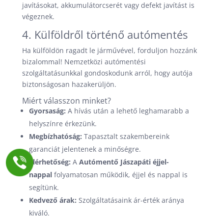
javításokat, akkumulátorcserét vagy defekt javítást is
végeznek.
4. Külföldről történő autómentés
Ha külföldön ragadt le járművével, forduljon hozzánk
bizalommal! Nemzetközi autómentési
szolgáltatásunkkal gondoskodunk arról, hogy autója
biztonságosan hazakerüljön.
Miért válasszon minket?
Gyorsaság:
A hívás után a lehető leghamarabb a
helyszínre érkezünk.
Megbízhatóság:
Tapasztalt szakembereink
garanciát jelentenek a minőségre.
Elérhetőség:
A
Autómentő Jászapáti éjjel-
nappal
folyamatosan működik, éjjel és nappal is
segítünk.
Kedvező árak:
Szolgáltatásaink ár-érték aránya
kiváló.