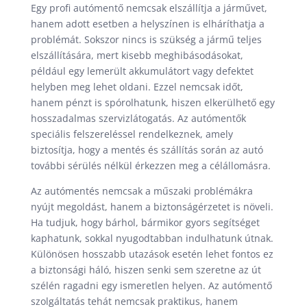
Egy profi autómentő nemcsak elszállítja a járművet,
hanem adott esetben a helyszínen is elháríthatja a
problémát. Sokszor nincs is szükség a jármű teljes
elszállítására, mert kisebb meghibásodásokat,
például egy lemerült akkumulátort vagy defektet
helyben meg lehet oldani. Ezzel nemcsak időt,
hanem pénzt is spórolhatunk, hiszen elkerülhető egy
hosszadalmas szervizlátogatás. Az autómentők
speciális felszereléssel rendelkeznek, amely
biztosítja, hogy a mentés és szállítás során az autó
további sérülés nélkül érkezzen meg a célállomásra.
Az autómentés nemcsak a műszaki problémákra
nyújt megoldást, hanem a biztonságérzetet is növeli.
Ha tudjuk, hogy bárhol, bármikor gyors segítséget
kaphatunk, sokkal nyugodtabban indulhatunk útnak.
Különösen hosszabb utazások esetén lehet fontos ez
a biztonsági háló, hiszen senki sem szeretne az út
szélén ragadni egy ismeretlen helyen. Az autómentő
szolgáltatás tehát nemcsak praktikus, hanem