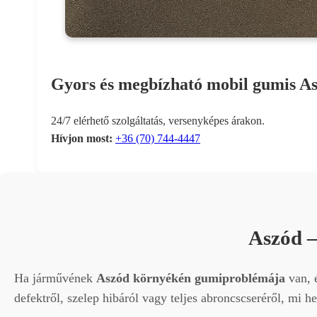
Gyors és megbízható mobil gumis A
24/7 elérhető szolgáltatás, versenyképes árakon.
Hívjon most:
+36 (70) 744-4447
Aszód 
Ha járművének
Aszód környékén gumiproblémája
van, é
defektről, szelep hibáról vagy teljes abroncscseréről, mi 