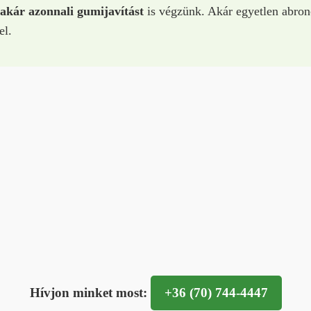
akár azonnali gumijavítást
is végzünk. Akár egyetlen abron
el.
Hívjon minket most:
+36 (70) 744-4447