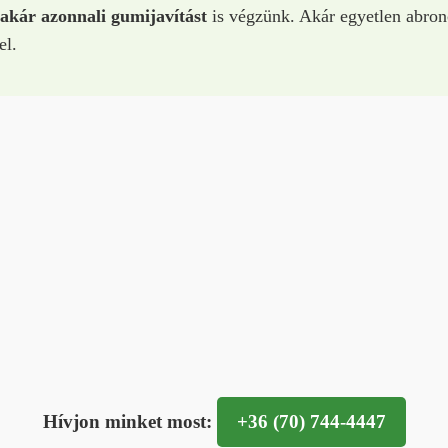
akár azonnali gumijavítást
is végzünk. Akár egyetlen abron
el.
Hívjon minket most:
+36 (70) 744-4447