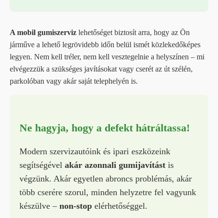
A mobil gumiszerviz
lehetőséget biztosít arra, hogy az Ön
járműve a lehető legrövidebb időn belül ismét közlekedőképes
legyen. Nem kell tréler, nem kell vesztegelnie a helyszínen – mi
elvégezzük a szükséges javításokat vagy cserét az út szélén,
parkolóban vagy akár saját telephelyén is.
Ne hagyja, hogy a defekt hátráltassa!
Modern szervizautóink és ipari eszközeink
segítségével
akár azonnali gumijavítást
is
végzünk. Akár egyetlen abroncs problémás, akár
több cserére szorul, minden helyzetre fel vagyunk
készülve –
non-stop
elérhetőséggel.