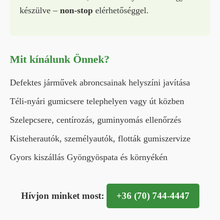
készülve –
non-stop
elérhetőséggel.
Mit kínálunk Önnek?
Defektes járművek abroncsainak helyszíni javítása
Téli-nyári gumicsere telephelyen vagy út közben
Szelepcsere, centírozás, guminyomás ellenőrzés
Kisteherautók, személyautók, flották gumiszervize
Gyors kiszállás Gyöngyöspata és környékén
Hívjon minket most:
+36 (70) 744-4447