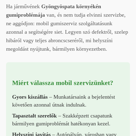
Ha járművének
Gyöngyöspata környékén
gumiproblémája
van, és nem tudja elvinni szervizbe,
ne aggódjon: mobil gumiszerviz szolgáltatásunk
azonnal a segítségére siet. Legyen szó defektről, szelep
hibáról vagy teljes abroncscseréről, mi helyszíni
megoldást nyújtunk, bármilyen környezetben.
Miért válassza mobil szervizünket?
Gyors kiszállás
– Munkatársaink a bejelentést
követően azonnal útnak indulnak.
Tapasztalt szerelők
– Szakképzett csapatunk
bármilyen gumiproblémát hatékonyan kezel.
Helyszíni javítás
– Autópályán, városban vagy