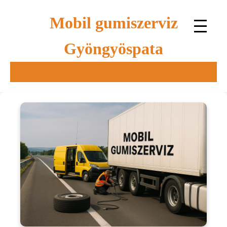
Mobil gumiszerviz
Gyöngyöspata