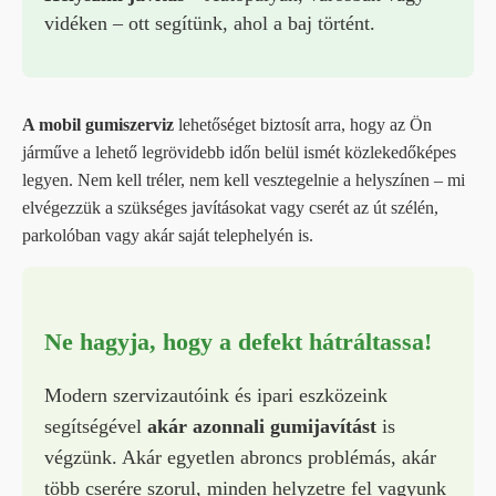
vidéken – ott segítünk, ahol a baj történt.
A mobil gumiszerviz
lehetőséget biztosít arra, hogy az Ön
járműve a lehető legrövidebb időn belül ismét közlekedőképes
legyen. Nem kell tréler, nem kell vesztegelnie a helyszínen – mi
elvégezzük a szükséges javításokat vagy cserét az út szélén,
parkolóban vagy akár saját telephelyén is.
Ne hagyja, hogy a defekt hátráltassa!
Modern szervizautóink és ipari eszközeink
segítségével
akár azonnali gumijavítást
is
végzünk. Akár egyetlen abroncs problémás, akár
több cserére szorul, minden helyzetre fel vagyunk