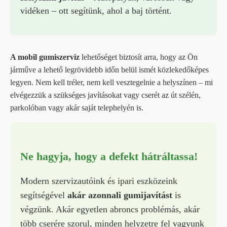
vidéken – ott segítünk, ahol a baj történt.
A mobil gumiszerviz
lehetőséget biztosít arra, hogy az Ön
járműve a lehető legrövidebb időn belül ismét közlekedőképes
legyen. Nem kell tréler, nem kell vesztegelnie a helyszínen – mi
elvégezzük a szükséges javításokat vagy cserét az út szélén,
parkolóban vagy akár saját telephelyén is.
Ne hagyja, hogy a defekt hátráltassa!
Modern szervizautóink és ipari eszközeink
segítségével
akár azonnali gumijavítást
is
végzünk. Akár egyetlen abroncs problémás, akár
több cserére szorul, minden helyzetre fel vagyunk