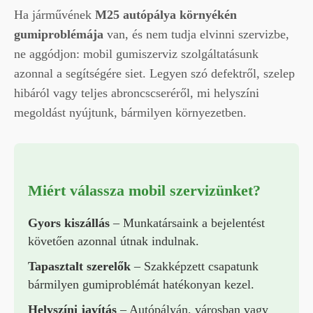
Ha járművének
M25 autópálya környékén
gumiproblémája
van, és nem tudja elvinni szervizbe,
ne aggódjon: mobil gumiszerviz szolgáltatásunk
azonnal a segítségére siet. Legyen szó defektről, szelep
hibáról vagy teljes abroncscseréről, mi helyszíni
megoldást nyújtunk, bármilyen környezetben.
Miért válassza mobil szervizünket?
Gyors kiszállás
– Munkatársaink a bejelentést
követően azonnal útnak indulnak.
Tapasztalt szerelők
– Szakképzett csapatunk
bármilyen gumiproblémát hatékonyan kezel.
Helyszíni javítás
– Autópályán, városban vagy