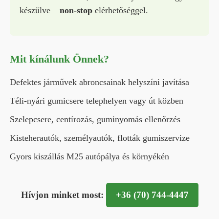
készülve –
non-stop
elérhetőséggel.
Mit kínálunk Önnek?
Defektes járművek abroncsainak helyszíni javítása
Téli-nyári gumicsere telephelyen vagy út közben
Szelepcsere, centírozás, guminyomás ellenőrzés
Kisteherautók, személyautók, flották gumiszervize
Gyors kiszállás M25 autópálya és környékén
Hívjon minket most:
+36 (70) 744-4447