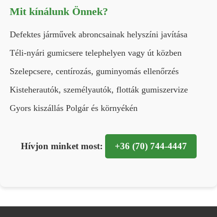
Mit kínálunk Önnek?
Defektes járművek abroncsainak helyszíni javítása
Téli-nyári gumicsere telephelyen vagy út közben
Szelepcsere, centírozás, guminyomás ellenőrzés
Kisteherautók, személyautók, flották gumiszervize
Gyors kiszállás Polgár és környékén
Hívjon minket most:
+36 (70) 744-4447