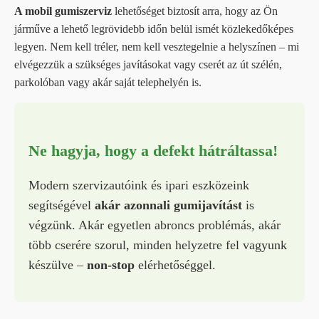
A mobil gumiszerviz
lehetőséget biztosít arra, hogy az Ön
járműve a lehető legrövidebb időn belül ismét közlekedőképes
legyen. Nem kell tréler, nem kell vesztegelnie a helyszínen – mi
elvégezzük a szükséges javításokat vagy cserét az út szélén,
parkolóban vagy akár saját telephelyén is.
Ne hagyja, hogy a defekt hátráltassa!
Modern szervizautóink és ipari eszközeink
segítségével
akár azonnali gumijavítást
is
végzünk. Akár egyetlen abroncs problémás, akár
több cserére szorul, minden helyzetre fel vagyunk
készülve –
non-stop
elérhetőséggel.