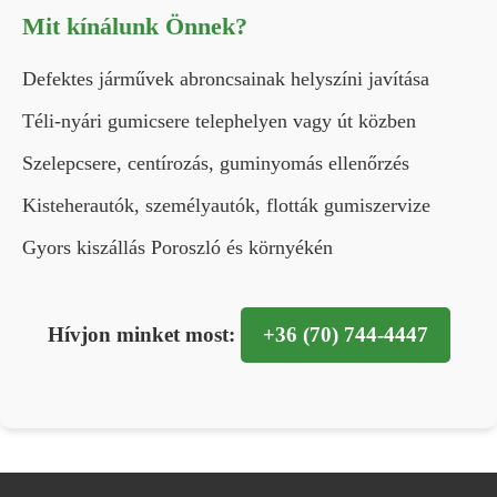
Mit kínálunk Önnek?
Defektes járművek abroncsainak helyszíni javítása
Téli-nyári gumicsere telephelyen vagy út közben
Szelepcsere, centírozás, guminyomás ellenőrzés
Kisteherautók, személyautók, flották gumiszervize
Gyors kiszállás Poroszló és környékén
Hívjon minket most:
+36 (70) 744-4447