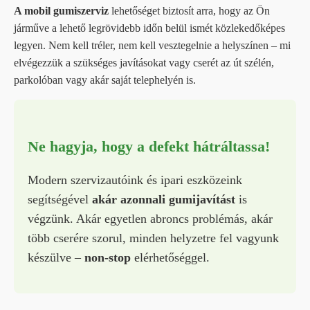
A mobil gumiszerviz
lehetőséget biztosít arra, hogy az Ön
járműve a lehető legrövidebb időn belül ismét közlekedőképes
legyen. Nem kell tréler, nem kell vesztegelnie a helyszínen – mi
elvégezzük a szükséges javításokat vagy cserét az út szélén,
parkolóban vagy akár saját telephelyén is.
Ne hagyja, hogy a defekt hátráltassa!
Modern szervizautóink és ipari eszközeink
segítségével
akár azonnali gumijavítást
is
végzünk. Akár egyetlen abroncs problémás, akár
több cserére szorul, minden helyzetre fel vagyunk
készülve –
non-stop
elérhetőséggel.