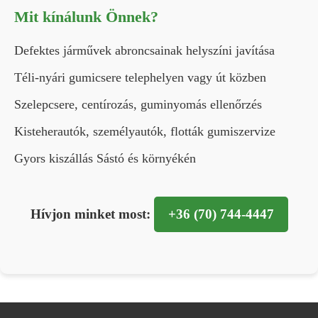
Mit kínálunk Önnek?
Defektes járművek abroncsainak helyszíni javítása
Téli-nyári gumicsere telephelyen vagy út közben
Szelepcsere, centírozás, guminyomás ellenőrzés
Kisteherautók, személyautók, flották gumiszervize
Gyors kiszállás Sástó és környékén
Hívjon minket most:
+36 (70) 744-4447