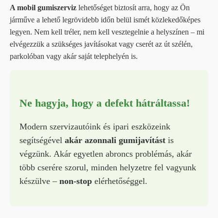
A mobil gumiszerviz
lehetőséget biztosít arra, hogy az Ön
járműve a lehető legrövidebb időn belül ismét közlekedőképes
legyen. Nem kell tréler, nem kell vesztegelnie a helyszínen – mi
elvégezzük a szükséges javításokat vagy cserét az út szélén,
parkolóban vagy akár saját telephelyén is.
Ne hagyja, hogy a defekt hátráltassa!
Modern szervizautóink és ipari eszközeink
segítségével
akár azonnali gumijavítást
is
végzünk. Akár egyetlen abroncs problémás, akár
több cserére szorul, minden helyzetre fel vagyunk
készülve –
non-stop
elérhetőséggel.