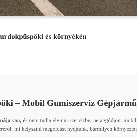
zurdokpüspöki és környékén
öki – Mobil Gumiszerviz Gépjárm
mája
van, és nem tudja elvinni szervizbe, ne aggódjon: mobil 
seréről, mi helyszíni megoldást nyújtunk, bármilyen környezet