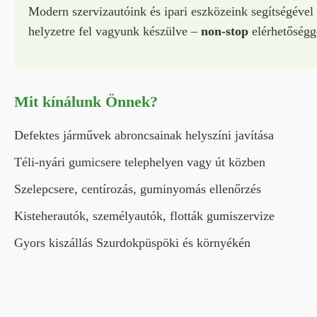
Modern szervizautóink és ipari eszközeink segítségével
helyzetre fel vagyunk készülve –
non-stop
elérhetőségg
Mit kínálunk Önnek?
Defektes járművek abroncsainak helyszíni javítása
Téli-nyári gumicsere telephelyen vagy út közben
Szelepcsere, centírozás, guminyomás ellenőrzés
Kisteherautók, személyautók, flották gumiszervize
Gyors kiszállás Szurdokpüspöki és környékén