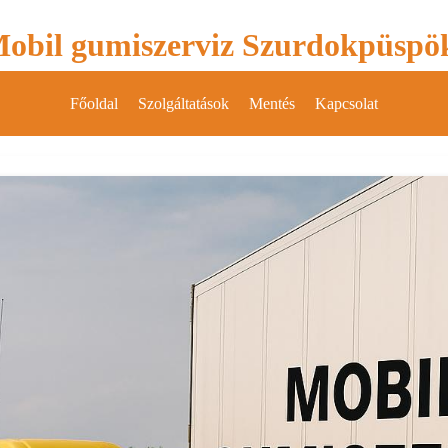
obil gumiszerviz Szurdokpüspö
Főoldal
Szolgáltatások
Mentés
Kapcsolat