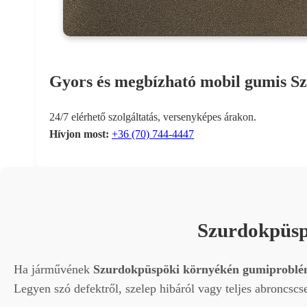
Gyors és megbízható mobil gumis S
24/7 elérhető szolgáltatás, versenyképes árakon.
Hívjon most:
+36 (70) 744-4447
Szurdokpüsp
Ha járművének
Szurdokpüspöki környékén gumiproblé
Legyen szó defektről, szelep hibáról vagy teljes abroncsc