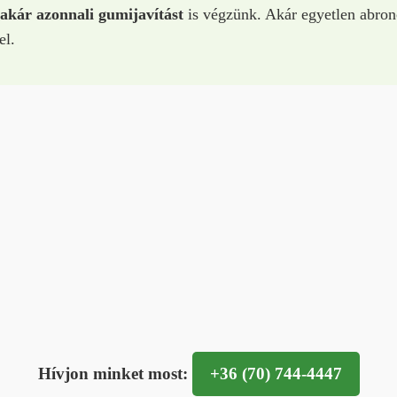
akár azonnali gumijavítást
is végzünk. Akár egyetlen abron
el.
Hívjon minket most:
+36 (70) 744-4447