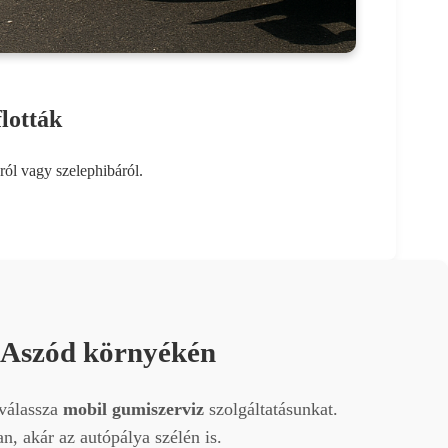
lották
ról vagy szelephibáról.
s Aszód környékén
 válassza
mobil gumiszerviz
szolgáltatásunkat.
, akár az autópálya szélén is.