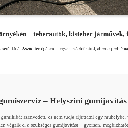
rnyékén – teherautók, kisteher járművek, f
cserét kínál
Aszód
térségében – legyen szó defektről, abroncsproblémá
gumiszerviz – Helyszíni gumijavítá
gumihibát szenvedett, és nem tudja eljuttatni egy műhelybe,
n végzik el a szükséges gumijavítást – gyorsan, megbízhatóan