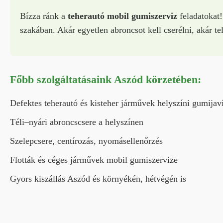
Bízza ránk a
teherautó mobil gumiszerviz
feladatokat!
szakában. Akár egyetlen abroncsot kell cserélni, akár tel
Főbb szolgáltatásaink Aszód körzetében:
Defektes teherautó és kisteher járművek helyszíni gumijav
Téli–nyári abroncscsere a helyszínen
Szelepcsere, centírozás, nyomásellenőrzés
Flották és céges járművek mobil gumiszervize
Gyors kiszállás Aszód és környékén, hétvégén is