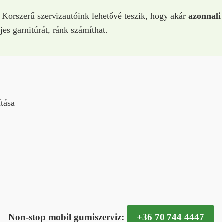
 Korszerű szervizautóink lehetővé teszik, hogy akár
azonnali
jes garnitúrát, ránk számíthat.
ítása
Non-stop mobil gumiszerviz:
+36 70 744 4447