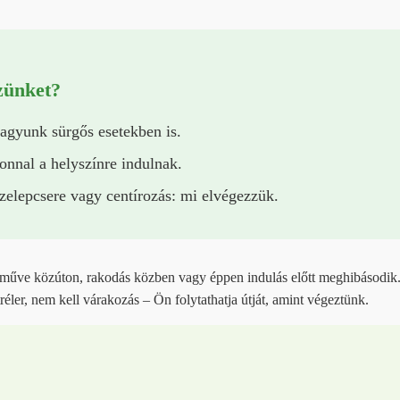
zünket?
vagyunk sürgős esetekben is.
onnal a helyszínre indulnak.
zelepcsere vagy centírozás: mi elvégezzük.
rműve közúton, rakodás közben vagy éppen indulás előtt meghibásodik.
réler, nem kell várakozás – Ön folytathatja útját, amint végeztünk.