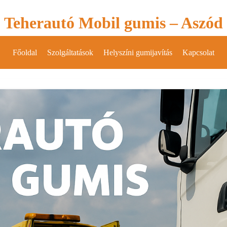
Teherautó Mobil gumis – Aszód
Főoldal
Szolgáltatások
Helyszíni gumijavítás
Kapcsolat