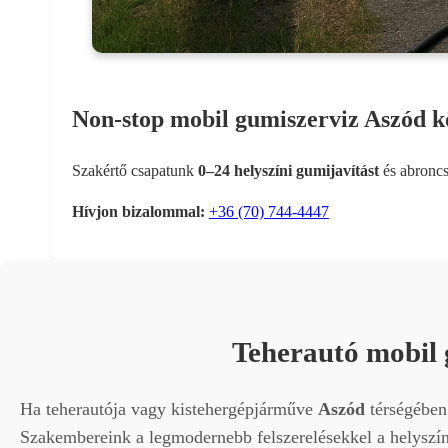
Non-stop mobil gumiszerviz Aszód kö
Szakértő csapatunk
0–24 helyszíni gumijavítást
és abroncs
Hívjon bizalommal:
+36 (70) 744-4447
Teherautó mobil 
Ha teherautója vagy kistehergépjárműve
Aszód
térségében 
Szakembereink a legmodernebb felszerelésekkel a helyszíne