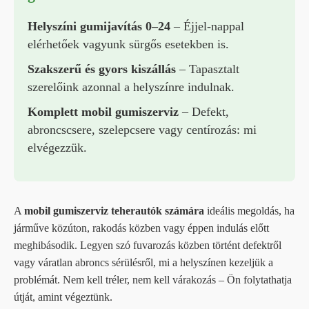
Helyszíni gumijavítás 0–24
– Éjjel-nappal
elérhetőek vagyunk sürgős esetekben is.
Szakszerű és gyors kiszállás
– Tapasztalt
szerelőink azonnal a helyszínre indulnak.
Komplett mobil gumiszerviz
– Defekt,
abroncscsere, szelepcsere vagy centírozás: mi
elvégezzük.
A
mobil gumiszerviz teherautók számára
ideális megoldás, ha
járműve közúton, rakodás közben vagy éppen indulás előtt
meghibásodik. Legyen szó fuvarozás közben történt defektről
vagy váratlan abroncs sérülésről, mi a helyszínen kezeljük a
problémát. Nem kell tréler, nem kell várakozás – Ön folytathatja
útját, amint végeztünk.