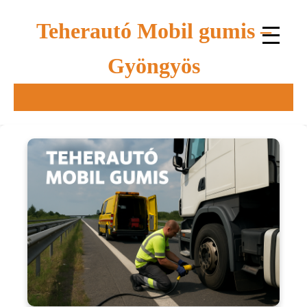
Teherautó Mobil gumis –
Gyöngyös