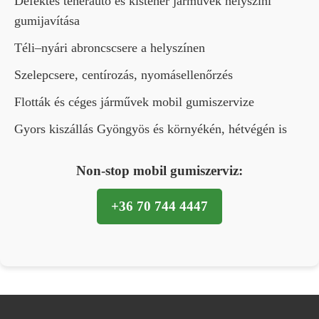
Defektes teherautó és kisteher járművek helyszíni
gumijavítása
Téli–nyári abroncscsere a helyszínen
Szelepcsere, centírozás, nyomásellenőrzés
Flották és céges járművek mobil gumiszervize
Gyors kiszállás Gyöngyös és környékén, hétvégén is
Non-stop mobil gumiszerviz:
+36 70 744 4447