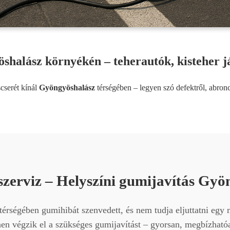
shalász környékén – teherautók, kisteher j
cserét kínál
Gyöngyöshalász
térségében – legyen szó defektről, abron
zerviz – Helyszíni gumijavítás Gy
térségében gumihibát szenvedett, és nem tudja eljuttatni egy
n végzik el a szükséges gumijavítást – gyorsan, megbízhatóan