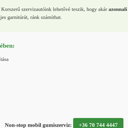
 Korszerű szervizautóink lehetővé teszik, hogy akár
azonnali
jes garnitúrát, ránk számíthat.
tében:
ítása
Non-stop mobil gumiszerviz:
+36 70 744 4447