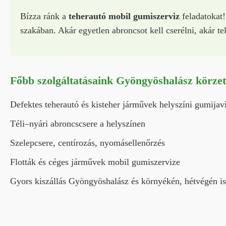
Bízza ránk a
teherautó mobil gumiszerviz
feladatokat!
szakában. Akár egyetlen abroncsot kell cserélni, akár tel
Főbb szolgáltatásaink Gyöngyöshalász körze
Defektes teherautó és kisteher járművek helyszíni gumijav
Téli–nyári abroncscsere a helyszínen
Szelepcsere, centírozás, nyomásellenőrzés
Flották és céges járművek mobil gumiszervize
Gyors kiszállás Gyöngyöshalász és környékén, hétvégén is