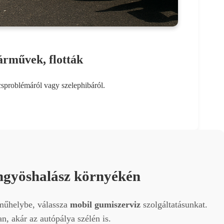
árművek, flották
csproblémáról vagy szelephibáról.
öngyöshalász környékén
 műhelybe, válassza
mobil gumiszerviz
szolgáltatásunkat.
, akár az autópálya szélén is.