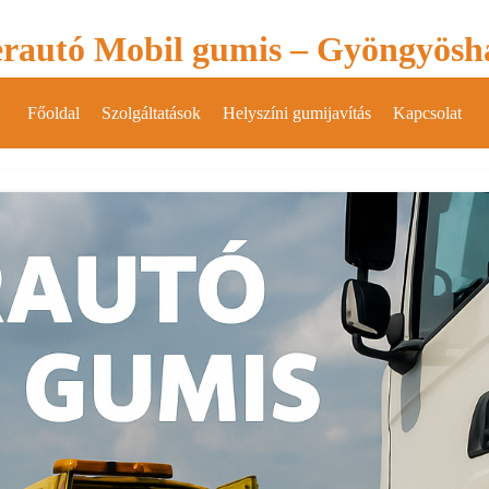
rautó Mobil gumis – Gyöngyösh
Főoldal
Szolgáltatások
Helyszíni gumijavítás
Kapcsolat