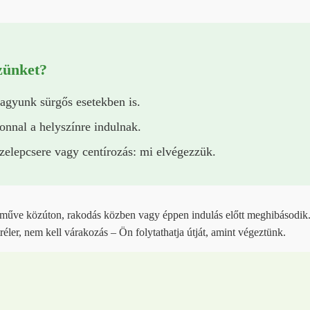
zünket?
vagyunk sürgős esetekben is.
onnal a helyszínre indulnak.
zelepcsere vagy centírozás: mi elvégezzük.
rműve közúton, rakodás közben vagy éppen indulás előtt meghibásodik.
réler, nem kell várakozás – Ön folytathatja útját, amint végeztünk.