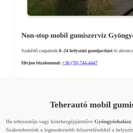
Non-stop mobil gumiszerviz Gyöngyö
Szakértő csapatunk
0–24 helyszíni gumijavítást
és abroncs
Hívjon bizalommal:
+36 (70) 744-4447
Teherautó mobil gumis
Ha teherautója vagy kistehergépjárműve
Gyöngyöshalász
Szakembereink a legmodernebb felszerelésekkel a helyszíne