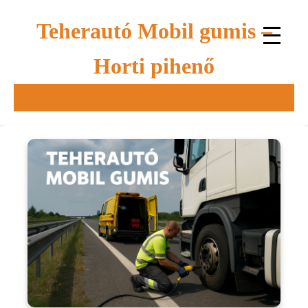
Teherautó Mobil gumis –
Horti pihenő