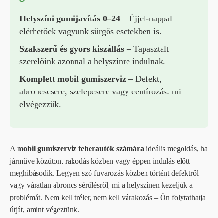
Helyszíni gumijavítás 0–24
– Éjjel-nappal
elérhetőek vagyunk sürgős esetekben is.
Szakszerű és gyors kiszállás
– Tapasztalt
szerelőink azonnal a helyszínre indulnak.
Komplett mobil gumiszerviz
– Defekt,
abroncscsere, szelepcsere vagy centírozás: mi
elvégezzük.
A
mobil gumiszerviz teherautók számára
ideális megoldás, ha
járműve közúton, rakodás közben vagy éppen indulás előtt
meghibásodik. Legyen szó fuvarozás közben történt defektről
vagy váratlan abroncs sérülésről, mi a helyszínen kezeljük a
problémát. Nem kell tréler, nem kell várakozás – Ön folytathatja
útját, amint végeztünk.