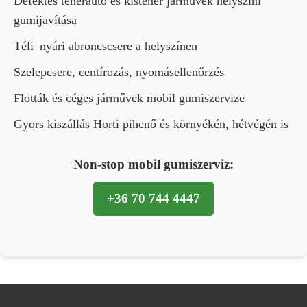
Defektes teherautó és kisteher járművek helyszíni
gumijavítása
Téli–nyári abroncscsere a helyszínen
Szelepcsere, centírozás, nyomásellenőrzés
Flották és céges járművek mobil gumiszervize
Gyors kiszállás Horti pihenő és környékén, hétvégén is
Non-stop mobil gumiszerviz:
+36 70 744 4447