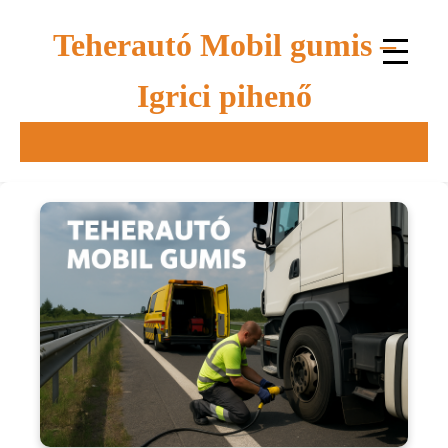
Teherautó Mobil gumis –
Igrici pihenő