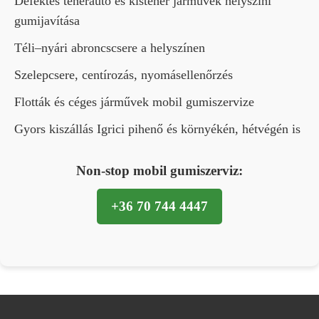
Defektes teherautó és kisteher járművek helyszíni
gumijavítása
Téli–nyári abroncscsere a helyszínen
Szelepcsere, centírozás, nyomásellenőrzés
Flották és céges járművek mobil gumiszervize
Gyors kiszállás Igrici pihenő és környékén, hétvégén is
Non-stop mobil gumiszerviz:
+36 70 744 4447