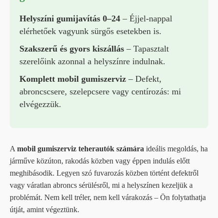
Helyszíni gumijavítás 0–24
– Éjjel-nappal
elérhetőek vagyunk sürgős esetekben is.
Szakszerű és gyors kiszállás
– Tapasztalt
szerelőink azonnal a helyszínre indulnak.
Komplett mobil gumiszerviz
– Defekt,
abroncscsere, szelepcsere vagy centírozás: mi
elvégezzük.
A
mobil gumiszerviz teherautók számára
ideális megoldás, ha
járműve közúton, rakodás közben vagy éppen indulás előtt
meghibásodik. Legyen szó fuvarozás közben történt defektről
vagy váratlan abroncs sérülésről, mi a helyszínen kezeljük a
problémát. Nem kell tréler, nem kell várakozás – Ön folytathatja
útját, amint végeztünk.