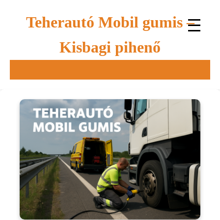
Teherautó Mobil gumis –
Kisbagi pihenő