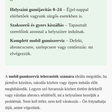
Helyszíni gumijavítás 0–24
– Éjjel-nappal
elérhetőek vagyunk sürgős esetekben is.
Szakszerű és gyors kiszállás
– Tapasztalt
szerelőink azonnal a helyszínre indulnak.
Komplett mobil gumiszerviz
– Defekt,
abroncscsere, szelepcsere vagy centírozás: mi
elvégezzük.
A
mobil gumiszerviz teherautók számára
ideális megoldás, ha
járműve közúton, rakodás közben vagy éppen indulás előtt
meghibásodik. Legyen szó fuvarozás közben történt defektről
vagy váratlan abroncs sérülésről, mi a helyszínen kezeljük a
problémát. Nem kell tréler, nem kell várakozás – Ön folytathatja
útját, amint végeztünk.