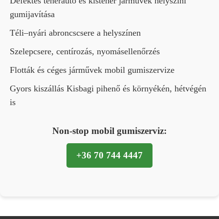
Defektes teherautó és kisteher járművek helyszíni
gumijavítása
Téli–nyári abroncscsere a helyszínen
Szelepcsere, centírozás, nyomásellenőrzés
Flották és céges járművek mobil gumiszervize
Gyors kiszállás Kisbagi pihenő és környékén, hétvégén
is
Non-stop mobil gumiszerviz:
+36 70 744 4447