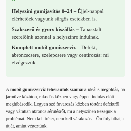
Helyszíni gumijavítás 0–24
– Éjjel-nappal
elérhetőek vagyunk sürgős esetekben is.
Szakszerű és gyors kiszállás
– Tapasztalt
szerelőink azonnal a helyszínre indulnak.
Komplett mobil gumiszerviz
– Defekt,
abroncscsere, szelepcsere vagy centírozás: mi
elvégezzük.
A
mobil gumiszerviz teherautók számára
ideális megoldás, ha
járműve közúton, rakodás közben vagy éppen indulás előtt
meghibásodik. Legyen szó fuvarozás közben történt defektről
vagy váratlan abroncs sérülésről, mi a helyszínen kezeljük a
problémát. Nem kell tréler, nem kell várakozás – Ön folytathatja
útját, amint végeztünk.