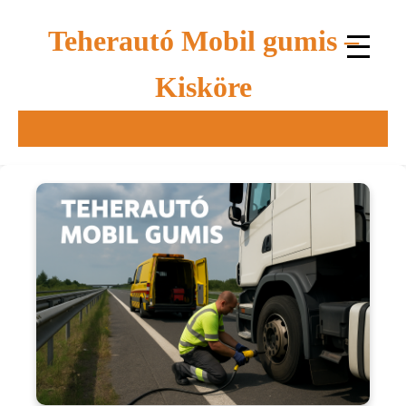
Teherautó Mobil gumis –
Kisköre