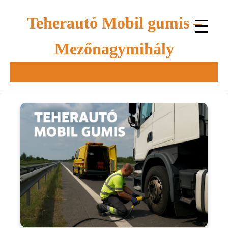
Teherautó Mobil gumis –
Mezőnagymihály