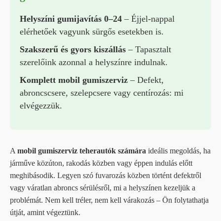
Helyszíni gumijavítás 0–24
– Éjjel-nappal
elérhetőek vagyunk sürgős esetekben is.
Szakszerű és gyors kiszállás
– Tapasztalt
szerelőink azonnal a helyszínre indulnak.
Komplett mobil gumiszerviz
– Defekt,
abroncscsere, szelepcsere vagy centírozás: mi
elvégezzük.
A
mobil gumiszerviz teherautók számára
ideális megoldás, ha
járműve közúton, rakodás közben vagy éppen indulás előtt
meghibásodik. Legyen szó fuvarozás közben történt defektről
vagy váratlan abroncs sérülésről, mi a helyszínen kezeljük a
problémát. Nem kell tréler, nem kell várakozás – Ön folytathatja
útját, amint végeztünk.