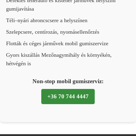
Defektes teherautó és kisteher járművek helyszíni
gumijavítása
Téli–nyári abroncscsere a helyszínen
Szelepcsere, centírozás, nyomásellenőrzés
Flották és céges járművek mobil gumiszervize
Gyors kiszállás Mezőnagymihály és környékén,
hétvégén is
Non-stop mobil gumiszerviz:
+36 70 744 4447