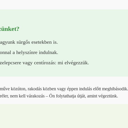
zünket?
vagyunk sürgős esetekben is.
onnal a helyszínre indulnak.
zelepcsere vagy centírozás: mi elvégezzük.
rműve közúton, rakodás közben vagy éppen indulás előtt meghibásodik.
réler, nem kell várakozás – Ön folytathatja útját, amint végeztünk.