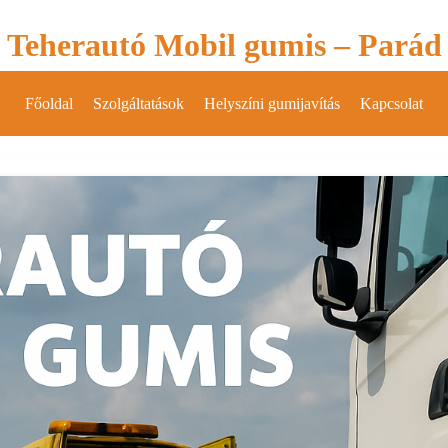
Teherautó Mobil gumis – Parád
Főoldal
Szolgáltatások
Helyszíni gumijavítás
Kapcsolat