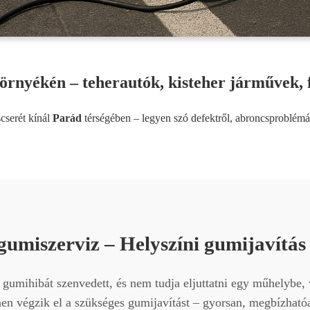
rnyékén – teherautók, kisteher járművek, f
cserét kínál
Parád
térségében – legyen szó defektről, abroncsproblémá
gumiszerviz – Helyszíni gumijavítá
gumihibát szenvedett, és nem tudja eljuttatni egy műhelybe,
n végzik el a szükséges gumijavítást – gyorsan, megbízhatóan