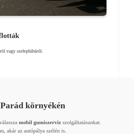
lották
ról vagy szelephibáról.
s Parád környékén
 válassza
mobil gumiszerviz
szolgáltatásunkat.
, akár az autópálya szélén is.