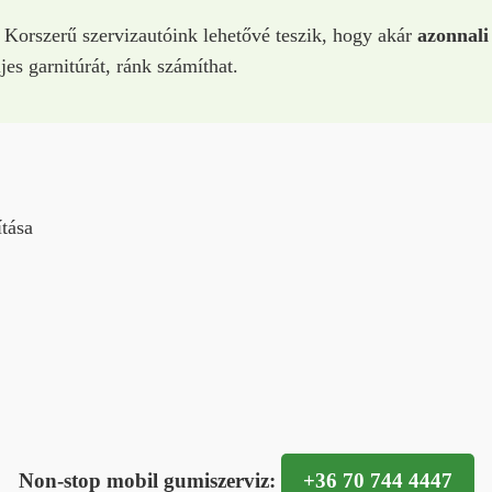
 Korszerű szervizautóink lehetővé teszik, hogy akár
azonnali
jes garnitúrát, ránk számíthat.
ítása
Non-stop mobil gumiszerviz:
+36 70 744 4447