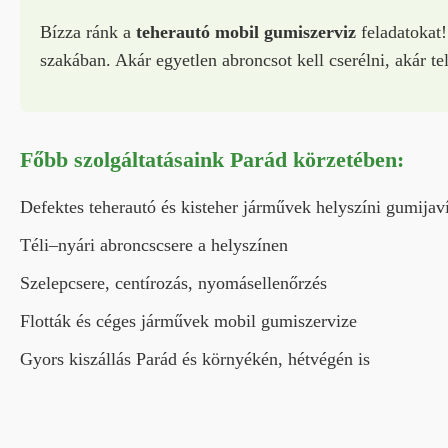
Bízza ránk a
teherautó mobil gumiszerviz
feladatokat!
szakában. Akár egyetlen abroncsot kell cserélni, akár tel
Főbb szolgáltatásaink Parád körzetében:
Defektes teherautó és kisteher járművek helyszíni gumijav
Téli–nyári abroncscsere a helyszínen
Szelepcsere, centírozás, nyomásellenőrzés
Flották és céges járművek mobil gumiszervize
Gyors kiszállás Parád és környékén, hétvégén is