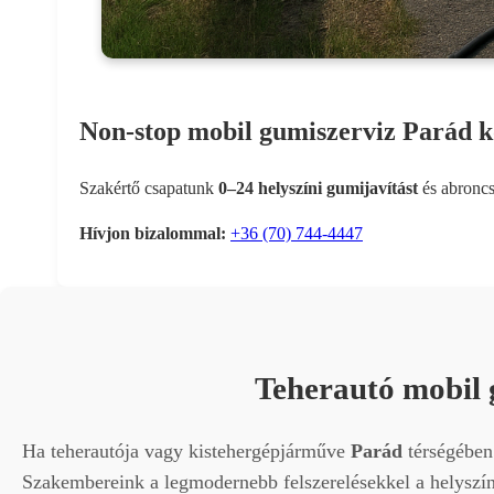
Non-stop mobil gumiszerviz Parád kö
Szakértő csapatunk
0–24 helyszíni gumijavítást
és abroncs
Hívjon bizalommal:
+36 (70) 744-4447
Teherautó mobil 
Ha teherautója vagy kistehergépjárműve
Parád
térségében 
Szakembereink a legmodernebb felszerelésekkel a helyszíne