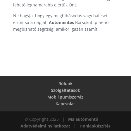
lehető leghamarabb elérjük Önt.
Ne hagyja, hogy egy meghibásodás vagy baleset
elrontsa a napját!
Autómentés
Borsókúti pihenő –
megbízható segítség, amikor igazán számít!
Rólunk
Szolgáltatások
Mobil gumiszerviz
Kapcsolat
© Copyright 2025 |
M3 autómentő
|
Adatvédelmi nyilatkozat
|
Honlapkészítés