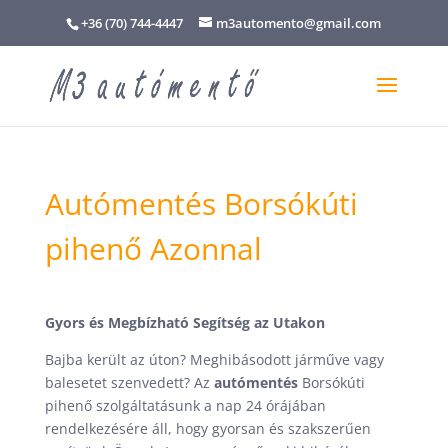
+36 (70) 744-4447
m3automento@gmail.com
Autómentés Borsókúti
pihenő Azonnal
Gyors és Megbízható Segítség az Utakon
Bajba került az úton? Meghibásodott járműve vagy
balesetet szenvedett? Az
autómentés
Borsókúti
pihenő szolgáltatásunk a nap 24 órájában
rendelkezésére áll, hogy gyorsan és szakszerűen