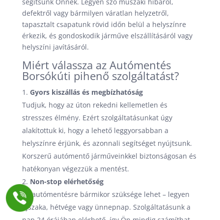
segítsünk Önnek. Legyen szó műszaki hibáról,
defektről vagy bármilyen váratlan helyzetről,
tapasztalt csapatunk rövid időn belül a helyszínre
érkezik, és gondoskodik járműve elszállításáról vagy
helyszíni javításáról.
Miért válassza az Autómentés
Borsókúti pihenő szolgáltatást?
Gyors kiszállás és megbízhatóság
Tudjuk, hogy az úton rekedni kellemetlen és
stresszes élmény. Ezért szolgáltatásunkat úgy
alakítottuk ki, hogy a lehető leggyorsabban a
helyszínre érjünk, és azonnali segítséget nyújtsunk.
Korszerű autómentő járműveinkkel biztonságosan és
hatékonyan végezzük a mentést.
Non-stop elérhetőség
Az autómentésre bármikor szüksége lehet – legyen
éjszaka, hétvége vagy ünnepnap. Szolgáltatásunk a
nap 24 órájában elérhető, így Ön mindig számíthat