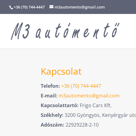
+36 (70) 744-4447
m3automento@gmail.com
Kapcsolat
Telefon:
+36 (70) 744-4447
E-mail:
m3automento@gmail.com
Kapcsolattartó:
Frigo Cars Kft.
Székhely:
3200 Gyöngyös, Kenyérgyár utc
Adószám:
22929228-2-10