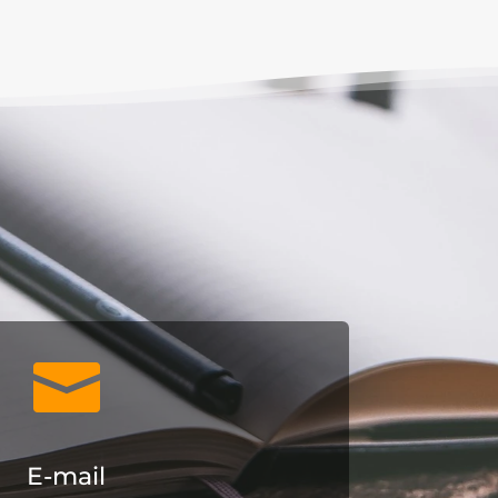

E-mail