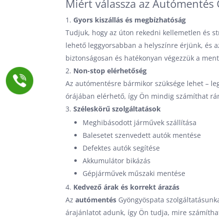
Miért válassza az Autómentés 
Gyors kiszállás és megbízhatóság
Tudjuk, hogy az úton rekedni kellemetlen és str
lehető leggyorsabban a helyszínre érjünk, és 
biztonságosan és hatékonyan végezzük a ment
Non-stop elérhetőség
Az autómentésre bármikor szüksége lehet – le
órájában elérhető, így Ön mindig számíthat rá
Széleskörű szolgáltatások
Meghibásodott járművek szállítása
Balesetet szenvedett autók mentése
Defektes autók segítése
Akkumulátor bikázás
Gépjárművek műszaki mentése
Kedvező árak és korrekt árazás
Az
autómentés
Gyöngyöspata szolgáltatásunkat
árajánlatot adunk, így Ön tudja, mire számítha