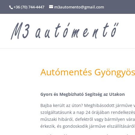
+36 (70) 744-4447
m3automento@gmail.com
Autómentés Gyöngyös
Gyors és Megbízható Segítség az Utakon
Bajba került az úton? Meghibásodott járműve 
szolgáltatásunk a nap 24 órájában rendelkezés
műszaki hibáról, defektről vagy bármilyen várat
érkezik, és gondoskodik járműve elszállításáról 