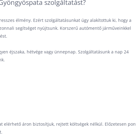
Gyöngyöspata szolgáltatást?
esszes élmény. Ezért szolgáltatásunkat úgy alakítottuk ki, hogy a
azonnali segítséget nyújtsunk. Korszerű autómentő járműveinkkel
ést.
gyen éjszaka, hétvége vagy ünnepnap. Szolgáltatásunk a nap 24
nk.
 elérhető áron biztosítjuk, rejtett költségek nélkül. Előzetesen pon
t.