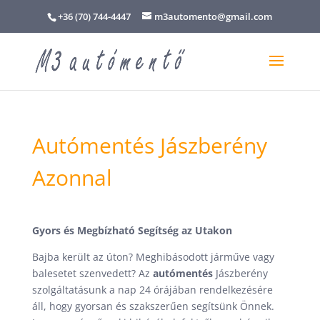
+36 (70) 744-4447
m3automento@gmail.com
Autómentés Jászberény
Azonnal
Gyors és Megbízható Segítség az Utakon
Bajba került az úton? Meghibásodott járműve vagy
balesetet szenvedett? Az
autómentés
Jászberény
szolgáltatásunk a nap 24 órájában rendelkezésére
áll, hogy gyorsan és szakszerűen segítsünk Önnek.