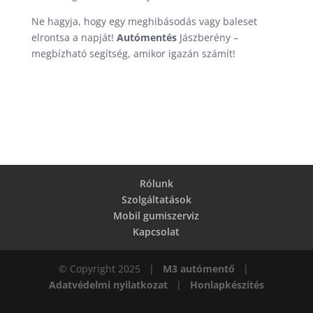
Ne hagyja, hogy egy meghibásodás vagy baleset
elrontsa a napját!
Autómentés
Jászberény –
megbízható segítség, amikor igazán számít!
Rólunk
Szolgáltatások
Mobil gumiszerviz
Kapcsolat
© Copyright 2025 |
M3 autómentő
|
Adatvédelmi nyilatkozat
|
Honlapkészítés