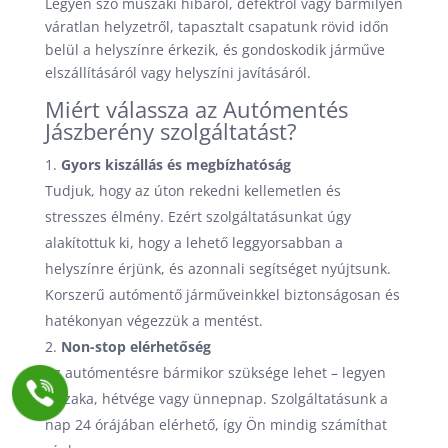
Legyen szó műszaki hibáról, defektről vagy bármilyen
váratlan helyzetről, tapasztalt csapatunk rövid időn
belül a helyszínre érkezik, és gondoskodik járműve
elszállításáról vagy helyszíni javításáról.
Miért válassza az Autómentés
Jászberény szolgáltatást?
Gyors kiszállás és megbízhatóság
Tudjuk, hogy az úton rekedni kellemetlen és
stresszes élmény. Ezért szolgáltatásunkat úgy
alakítottuk ki, hogy a lehető leggyorsabban a
helyszínre érjünk, és azonnali segítséget nyújtsunk.
Korszerű autómentő járműveinkkel biztonságosan és
hatékonyan végezzük a mentést.
Non-stop elérhetőség
Az autómentésre bármikor szüksége lehet – legyen
éjszaka, hétvége vagy ünnepnap. Szolgáltatásunk a
nap 24 órájában elérhető, így Ön mindig számíthat