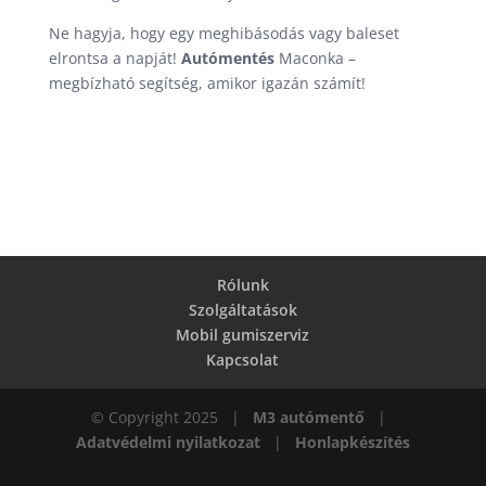
Ne hagyja, hogy egy meghibásodás vagy baleset
elrontsa a napját!
Autómentés
Maconka –
megbízható segítség, amikor igazán számít!
Rólunk
Szolgáltatások
Mobil gumiszerviz
Kapcsolat
© Copyright 2025 |
M3 autómentő
|
Adatvédelmi nyilatkozat
|
Honlapkészítés