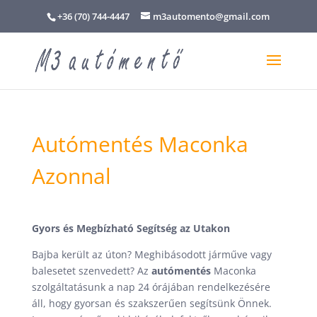
+36 (70) 744-4447
m3automento@gmail.com
Autómentés Maconka
Azonnal
Gyors és Megbízható Segítség az Utakon
Bajba került az úton? Meghibásodott járműve vagy
balesetet szenvedett? Az
autómentés
Maconka
szolgáltatásunk a nap 24 órájában rendelkezésére
áll, hogy gyorsan és szakszerűen segítsünk Önnek.