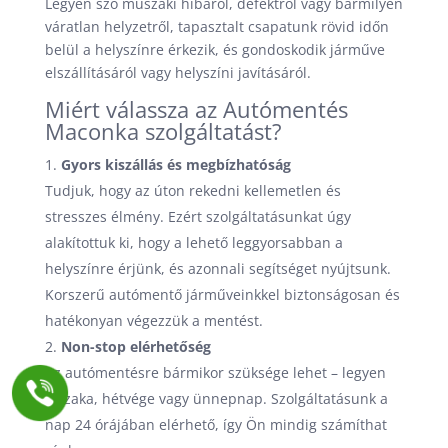
Legyen szó műszaki hibáról, defektről vagy bármilyen
váratlan helyzetről, tapasztalt csapatunk rövid időn
belül a helyszínre érkezik, és gondoskodik járműve
elszállításáról vagy helyszíni javításáról.
Miért válassza az Autómentés
Maconka szolgáltatást?
Gyors kiszállás és megbízhatóság
Tudjuk, hogy az úton rekedni kellemetlen és
stresszes élmény. Ezért szolgáltatásunkat úgy
alakítottuk ki, hogy a lehető leggyorsabban a
helyszínre érjünk, és azonnali segítséget nyújtsunk.
Korszerű autómentő járműveinkkel biztonságosan és
hatékonyan végezzük a mentést.
Non-stop elérhetőség
Az autómentésre bármikor szüksége lehet – legyen
éjszaka, hétvége vagy ünnepnap. Szolgáltatásunk a
nap 24 órájában elérhető, így Ön mindig számíthat