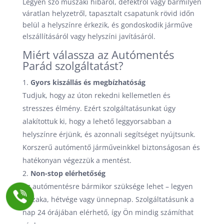
Legyen szó műszaki hibáról, defektről vagy bármilyen
váratlan helyzetről, tapasztalt csapatunk rövid időn
belül a helyszínre érkezik, és gondoskodik járműve
elszállításáról vagy helyszíni javításáról.
Miért válassza az Autómentés
Parád szolgáltatást?
Gyors kiszállás és megbízhatóság
Tudjuk, hogy az úton rekedni kellemetlen és
stresszes élmény. Ezért szolgáltatásunkat úgy
alakítottuk ki, hogy a lehető leggyorsabban a
helyszínre érjünk, és azonnali segítséget nyújtsunk.
Korszerű autómentő járműveinkkel biztonságosan és
hatékonyan végezzük a mentést.
Non-stop elérhetőség
Az autómentésre bármikor szüksége lehet – legyen
éjszaka, hétvége vagy ünnepnap. Szolgáltatásunk a
nap 24 órájában elérhető, így Ön mindig számíthat