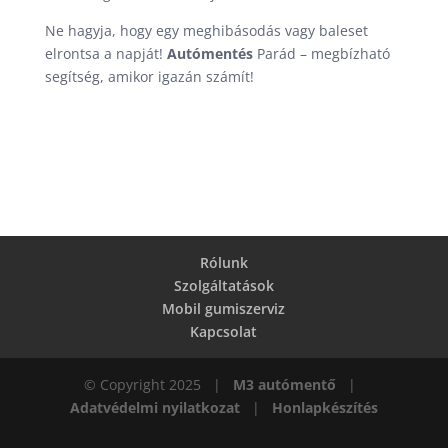
Ne hagyja, hogy egy meghibásodás vagy baleset
elrontsa a napját!
Autómentés
Parád – megbízható
segítség, amikor igazán számít!
Rólunk
Szolgáltatások
Mobil gumiszerviz
Kapcsolat
© Copyright 2025 |
M3 autómentő
|
Adatvédelmi nyilatkozat
|
Honlapkészítés