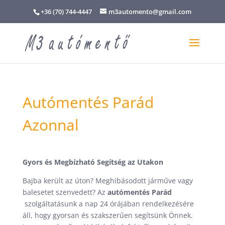
+36 (70) 744-4447
m3automento@gmail.com
Autómentés Parád
Azonnal
Gyors és Megbízható Segítség az Utakon
Bajba került az úton? Meghibásodott járműve vagy
balesetet szenvedett? Az
autómentés Parád
szolgáltatásunk a nap 24 órájában rendelkezésére
áll, hogy gyorsan és szakszerűen segítsünk Önnek.