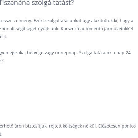
iszanána szolgáltatást?
esszes élmény. Ezért szolgáltatásunkat úgy alakítottuk ki, hogy a
azonnali segítséget nyújtsunk. Korszerű autómentő járműveinkkel
ést.
gyen éjszaka, hétvége vagy ünnepnap. Szolgáltatásunk a nap 24
nk.
rhető áron biztosítjuk, rejtett költségek nélkül. Előzetesen pontos
t.