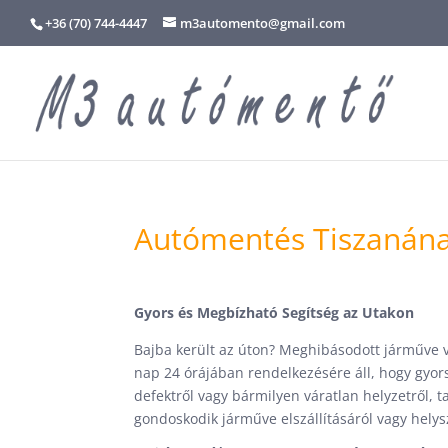
+36 (70) 744-4447
m3automento@gmail.com
Autómentés Tiszanána
Gyors és Megbízható Segítség az Utakon
Bajba került az úton? Meghibásodott járműve 
nap 24 órájában rendelkezésére áll, hogy gyor
defektről vagy bármilyen váratlan helyzetről, t
gondoskodik járműve elszállításáról vagy helysz