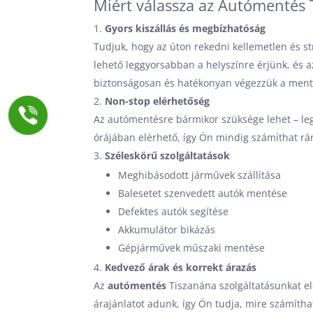
Miért válassza az Autómentés T
Gyors kiszállás és megbízhatóság
Tudjuk, hogy az úton rekedni kellemetlen és str
lehető leggyorsabban a helyszínre érjünk, és 
biztonságosan és hatékonyan végezzük a ment
Non-stop elérhetőség
Az autómentésre bármikor szüksége lehet – le
órájában elérhető, így Ön mindig számíthat rá
Széleskörű szolgáltatások
Meghibásodott járművek szállítása
Balesetet szenvedett autók mentése
Defektes autók segítése
Akkumulátor bikázás
Gépjárművek műszaki mentése
Kedvező árak és korrekt árazás
Az
autómentés
Tiszanána szolgáltatásunkat elé
árajánlatot adunk, így Ön tudja, mire számítha