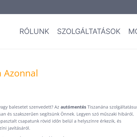
RÓLUNK
SZOLGÁLTATÁSOK
M
 Azonnal
vagy balesetet szenvedett? Az
autómentés
Tiszanána szolgáltatásu
san és szakszerűen segítsünk Önnek. Legyen szó műszaki hibáról,
apasztalt csapatunk rövid időn belül a helyszínre érkezik, és
íni javításáról.