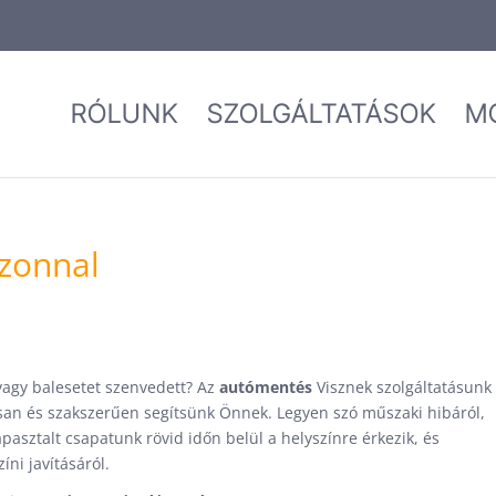
RÓLUNK
SZOLGÁLTATÁSOK
M
zonnal
vagy balesetet szenvedett? Az
autómentés
Visznek szolgáltatásunk
san és szakszerűen segítsünk Önnek. Legyen szó műszaki hibáról,
apasztalt csapatunk rövid időn belül a helyszínre érkezik, és
íni javításáról.