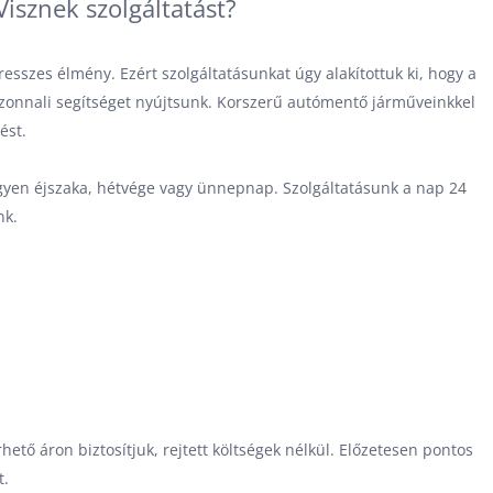
isznek szolgáltatást?
esszes élmény. Ezért szolgáltatásunkat úgy alakítottuk ki, hogy a
azonnali segítséget nyújtsunk. Korszerű autómentő járműveinkkel
ést.
gyen éjszaka, hétvége vagy ünnepnap. Szolgáltatásunk a nap 24
nk.
hető áron biztosítjuk, rejtett költségek nélkül. Előzetesen pontos
t.