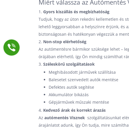
Miért válassza az Autómentés V
Gyors kiszállás és megbízhatóság
Tudjuk, hogy az úton rekedni kellemetlen és str
lehető leggyorsabban a helyszínre érjünk, és 
biztonságosan és hatékonyan végezzük a ment
Non-stop elérhetőség
Az autómentésre bármikor szüksége lehet – le
órájában elérhető, így Ön mindig számíthat rá
Széleskörű szolgáltatások
Meghibásodott járművek szállítása
Balesetet szenvedett autók mentése
Defektes autók segítése
Akkumulátor bikázás
Gépjárművek műszaki mentése
Kedvező árak és korrekt árazás
Az
autómentés Visznek
szolgáltatásunkat elér
árajánlatot adunk, így Ön tudja, mire számítha