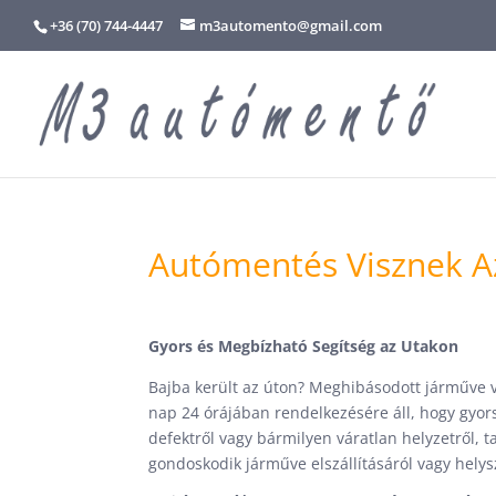
+36 (70) 744-4447
m3automento@gmail.com
Autómentés Visznek A
Gyors és Megbízható Segítség az Utakon
Bajba került az úton? Meghibásodott járműve 
nap 24 órájában rendelkezésére áll, hogy gyor
defektről vagy bármilyen váratlan helyzetről, t
gondoskodik járműve elszállításáról vagy helysz