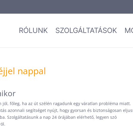
RÓLUNK
SZOLGÁLTATÁSOK
M
jel nappal
mikor
jól, főleg, ha az út szélén ragadunk egy váratlan probléma miatt.
atás azonnali segítséget nyújt, hogy gyorsan és biztonságosan elju
ba. Szolgáltatásunk a nap 24 órájában elérhető, legyen szó
ól.