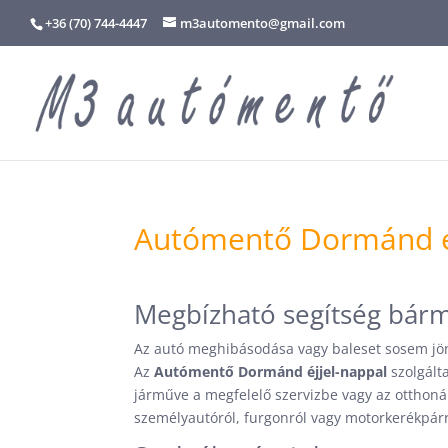
+36 (70) 744-4447
m3automento@gmail.com
Autómentő Dormánd éj
Megbízható segítség bár
Az autó meghibásodása vagy baleset sosem jön 
Az
Autómentő Dormánd éjjel-nappal
szolgált
járműve a megfelelő szervizbe vagy az otthoná
személyautóról, furgonról vagy motorkerékpárr