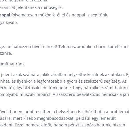
ranciát jelentenek a minőségre.
appal
folyamatosan működik, éjjel és nappal is segítünk.
ya kiváló.
sége, ne habozzon hívni minket! Telefonszámunkon bármikor elérhe
színre.
ámíthat ránk!
jelent azok számára, akik váratlan helyzetbe kerülnek az utakon. E
et, és ilyenkor a legfontosabb a gyors és szakszerű segítség. Az
lérhetők, így biztosak lehetünk benne, hogy bármikor számíthatunk
 komolyabb műszaki hibáról. A szakszerű beavatkozás nemcsak a já
űvet, hanem adott esetben a helyszínen is elháríthatja a problémát
lítására, mert kisebb meghibásodásokat, például egy lemerült
oldani. Ezzel nemcsak időt, hanem pénzt is spórolhatunk, hiszen