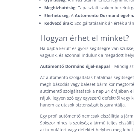
Megbízhatóság:
Tapasztalt szakembereink ga
Elérhetőség:
A
Autómentő Dormánd éjjel-n
Kedvező árak:
Szolgáltatásaink ár-érték arán
Hogyan érhet el minket?
Ha bajba került és gyors segítségre van szük
vagyunk, és azonnal indulunk a megadott hely
Autómentő Dormánd éjjel-nappal
– Mindig sz
Az autómentő szolgáltatás hatalmas segítséget 
meghibásodás vagy baleset bármikor megtörténh
autómentő szolgáltatások a nap 24 órájában e
rájuk, legyen szó egy egyszerű defektről vagy
hanem az utasok biztonságát is garantálja.
Egy profi autómentő nemcsak elszállítja a járm
Sokszor nincs is szükség a jármű teljes elszál
akkumulátort vagy defektet helyben meg lehet 