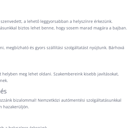
 szenvedett, a lehető leggyorsabban a helyszínre érkezünk.
tásunkkal biztos lehet benne, hogy sosem marad magára a bajban.
tni, megbízható és gyors szállítási szolgáltatást nyújtunk. Bárhová
át helyben meg lehet oldani. Szakembereink kisebb javításokat,
znek.
tés
 hozzánk bizalommal! Nemzetközi autómentési szolgáltatásunkkal
n hazakerüljön.
b a helyszínre érkezünk.