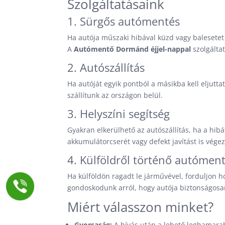
Szolgáltatásaink
1. Sürgős autómentés
Ha autója műszaki hibával küzd vagy balesetet
A
Autómentő Dormánd éjjel-nappal
szolgálta
2. Autószállítás
Ha autóját egyik pontból a másikba kell eljutta
szállítunk az országon belül.
3. Helyszíni segítség
Gyakran elkerülhető az autószállítás, ha a hib
akkumulátorcserét vagy defekt javítást is vége
4. Külföldről történő autómen
Ha külföldön ragadt le járművével, forduljon
gondoskodunk arról, hogy autója biztonságosa
Miért válasszon minket?
Gyorsaság:
A hívás után a lehető leghamarab