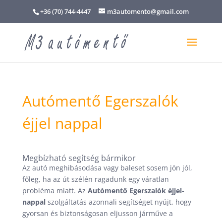
+36 (70) 744-4447
m3automento@gmail.com
Autómentő Egerszalók
éjjel nappal
Megbízható segítség bármikor
Az autó meghibásodása vagy baleset sosem jön jól,
főleg, ha az út szélén ragadunk egy váratlan
probléma miatt. Az
Autómentő Egerszalók éjjel-
nappal
szolgáltatás azonnali segítséget nyújt, hogy
gyorsan és biztonságosan eljusson járműve a