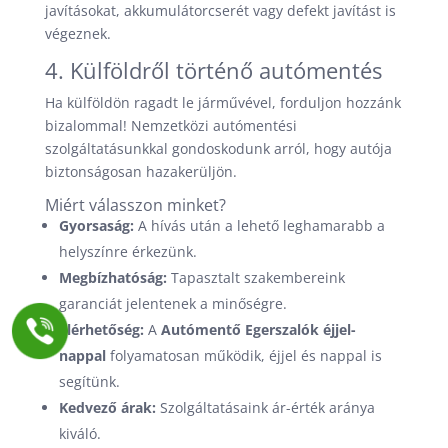
javításokat, akkumulátorcserét vagy defekt javítást is
végeznek.
4. Külföldről történő autómentés
Ha külföldön ragadt le járművével, forduljon hozzánk
bizalommal! Nemzetközi autómentési
szolgáltatásunkkal gondoskodunk arról, hogy autója
biztonságosan hazakerüljön.
Miért válasszon minket?
Gyorsaság:
A hívás után a lehető leghamarabb a
helyszínre érkezünk.
Megbízhatóság:
Tapasztalt szakembereink
garanciát jelentenek a minőségre.
Elérhetőség:
A
Autómentő Egerszalók éjjel-
nappal
folyamatosan működik, éjjel és nappal is
segítünk.
Kedvező árak:
Szolgáltatásaink ár-érték aránya
kiváló.