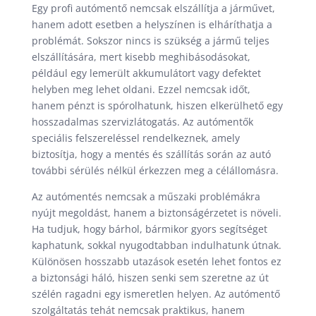
Egy profi autómentő nemcsak elszállítja a járművet,
hanem adott esetben a helyszínen is elháríthatja a
problémát. Sokszor nincs is szükség a jármű teljes
elszállítására, mert kisebb meghibásodásokat,
például egy lemerült akkumulátort vagy defektet
helyben meg lehet oldani. Ezzel nemcsak időt,
hanem pénzt is spórolhatunk, hiszen elkerülhető egy
hosszadalmas szervizlátogatás. Az autómentők
speciális felszereléssel rendelkeznek, amely
biztosítja, hogy a mentés és szállítás során az autó
további sérülés nélkül érkezzen meg a célállomásra.
Az autómentés nemcsak a műszaki problémákra
nyújt megoldást, hanem a biztonságérzetet is növeli.
Ha tudjuk, hogy bárhol, bármikor gyors segítséget
kaphatunk, sokkal nyugodtabban indulhatunk útnak.
Különösen hosszabb utazások esetén lehet fontos ez
a biztonsági háló, hiszen senki sem szeretne az út
szélén ragadni egy ismeretlen helyen. Az autómentő
szolgáltatás tehát nemcsak praktikus, hanem