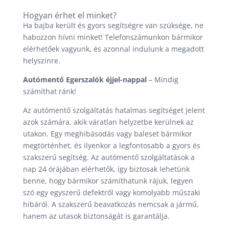
Hogyan érhet el minket?
Ha bajba került és gyors segítségre van szüksége, ne
habozzon hívni minket! Telefonszámunkon bármikor
elérhetőek vagyunk, és azonnal indulunk a megadott
helyszínre.
Autómentő Egerszalók éjjel-nappal
– Mindig
számíthat ránk!
Az autómentő szolgáltatás hatalmas segítséget jelent
azok számára, akik váratlan helyzetbe kerülnek az
utakon. Egy meghibásodás vagy baleset bármikor
megtörténhet, és ilyenkor a legfontosabb a gyors és
szakszerű segítség. Az autómentő szolgáltatások a
nap 24 órájában elérhetők, így biztosak lehetünk
benne, hogy bármikor számíthatunk rájuk, legyen
szó egy egyszerű defektről vagy komolyabb műszaki
hibáról. A szakszerű beavatkozás nemcsak a jármű,
hanem az utasok biztonságát is garantálja.