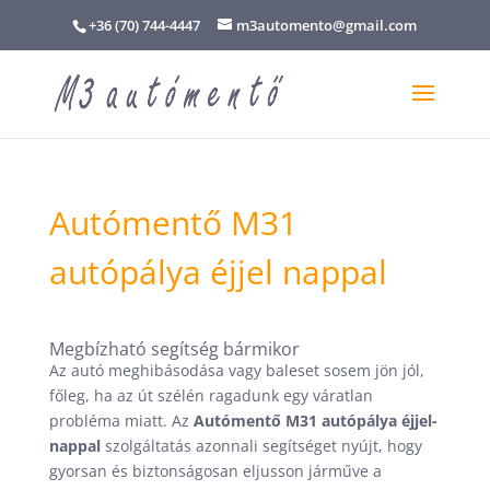
+36 (70) 744-4447
m3automento@gmail.com
Autómentő M31
autópálya éjjel nappal
Megbízható segítség bármikor
Az autó meghibásodása vagy baleset sosem jön jól,
főleg, ha az út szélén ragadunk egy váratlan
probléma miatt. Az
Autómentő M31 autópálya éjjel-
nappal
szolgáltatás azonnali segítséget nyújt, hogy
gyorsan és biztonságosan eljusson járműve a