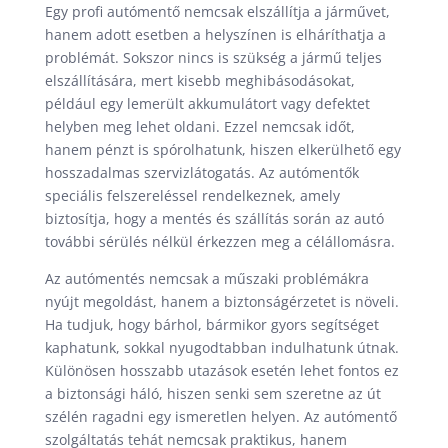
Egy profi autómentő nemcsak elszállítja a járművet,
hanem adott esetben a helyszínen is elháríthatja a
problémát. Sokszor nincs is szükség a jármű teljes
elszállítására, mert kisebb meghibásodásokat,
például egy lemerült akkumulátort vagy defektet
helyben meg lehet oldani. Ezzel nemcsak időt,
hanem pénzt is spórolhatunk, hiszen elkerülhető egy
hosszadalmas szervizlátogatás. Az autómentők
speciális felszereléssel rendelkeznek, amely
biztosítja, hogy a mentés és szállítás során az autó
további sérülés nélkül érkezzen meg a célállomásra.
Az autómentés nemcsak a műszaki problémákra
nyújt megoldást, hanem a biztonságérzetet is növeli.
Ha tudjuk, hogy bárhol, bármikor gyors segítséget
kaphatunk, sokkal nyugodtabban indulhatunk útnak.
Különösen hosszabb utazások esetén lehet fontos ez
a biztonsági háló, hiszen senki sem szeretne az út
szélén ragadni egy ismeretlen helyen. Az autómentő
szolgáltatás tehát nemcsak praktikus, hanem