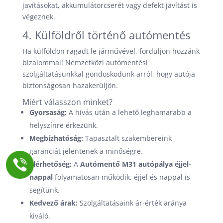
javításokat, akkumulátorcserét vagy defekt javítást is
végeznek.
4. Külföldről történő autómentés
Ha külföldön ragadt le járművével, forduljon hozzánk
bizalommal! Nemzetközi autómentési
szolgáltatásunkkal gondoskodunk arról, hogy autója
biztonságosan hazakerüljön.
Miért válasszon minket?
Gyorsaság:
A hívás után a lehető leghamarabb a
helyszínre érkezünk.
Megbízhatóság:
Tapasztalt szakembereink
garanciát jelentenek a minőségre.
Elérhetőség:
A
Autómentő M31 autópálya éjjel-
nappal
folyamatosan működik, éjjel és nappal is
segítünk.
Kedvező árak:
Szolgáltatásaink ár-érték aránya
kiváló.