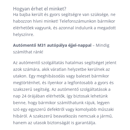
Hogyan érhet el minket?
Ha bajba került és gyors segítségre van szüksége, ne
habozzon hívni minket! Telefonszámunkon bármikor
elérhetőek vagyunk, és azonnal indulunk a megadott
helyszínre.
Autómentő M31 autópálya éjjel-nappal
– Mindig
számíthat ránk!
Az autómentő szolgáltatás hatalmas segítséget jelent
azok számára, akik váratlan helyzetbe kerülnek az
utakon. Egy meghibásodás vagy baleset bármikor
megtörténhet, és ilyenkor a legfontosabb a gyors és
szakszerű segítség. Az autómentő szolgáltatások a
nap 24 órájában elérhetők, így biztosak lehetünk
benne, hogy bármikor számíthatunk rájuk, legyen
szó egy egyszerű defektről vagy komolyabb műszaki
hibáról. A szakszerű beavatkozás nemcsak a jármű,
hanem az utasok biztonságát is garantálja.