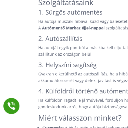
Szolgáltatásaink
1. Sürgős autómentés
Ha autója műszaki hibával küzd vagy balesetet
A
Autómentő Markaz éjjel-nappal
szolgáltatá
2. Autószállítás
Ha autóját egyik pontból a másikba kell eljutta
szállítunk az országon belül.
3. Helyszíni segítség
Gyakran elkerülhető az autószállítás, ha a hib
akkumulátorcserét vagy defekt javítást is vége
4. Külföldről történő autómen
Ha külföldön ragadt le járművével, forduljon
gondoskodunk arról, hogy autója biztonságosa
Miért válasszon minket?
Gyorsaság:
A hívás után a lehető leghamarab