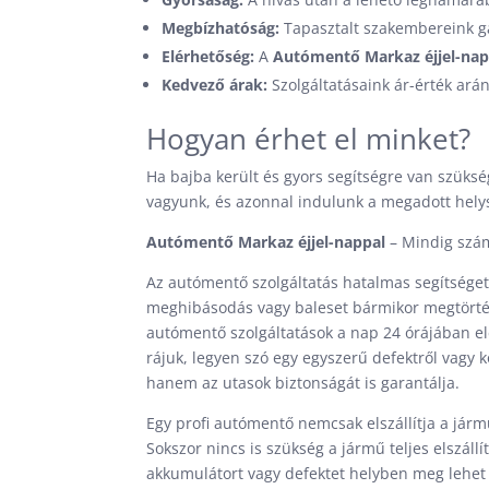
Megbízhatóság:
Tapasztalt szakembereink ga
Elérhetőség:
A
Autómentő Markaz éjjel-nap
Kedvező árak:
Szolgáltatásaink ár-érték arán
Hogyan érhet el minket?
Ha bajba került és gyors segítségre van szük
vagyunk, és azonnal indulunk a megadott hely
Autómentő Markaz éjjel-nappal
– Mindig szám
Az autómentő szolgáltatás hatalmas segítséget 
meghibásodás vagy baleset bármikor megtörténh
autómentő szolgáltatások a nap 24 órájában e
rájuk, legyen szó egy egyszerű defektről vagy
hanem az utasok biztonságát is garantálja.
Egy profi autómentő nemcsak elszállítja a járm
Sokszor nincs is szükség a jármű teljes elszál
akkumulátort vagy defektet helyben meg lehet 