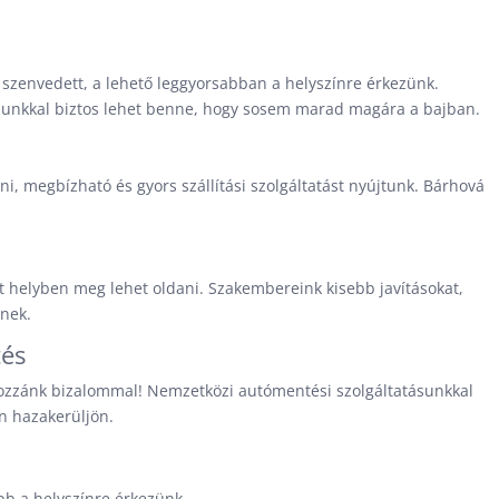
 szenvedett, a lehető leggyorsabban a helyszínre érkezünk.
sunkkal biztos lehet benne, hogy sosem marad magára a bajban.
tni, megbízható és gyors szállítási szolgáltatást nyújtunk. Bárhová
át helyben meg lehet oldani. Szakembereink kisebb javításokat,
znek.
tés
 hozzánk bizalommal! Nemzetközi autómentési szolgáltatásunkkal
n hazakerüljön.
b a helyszínre érkezünk.