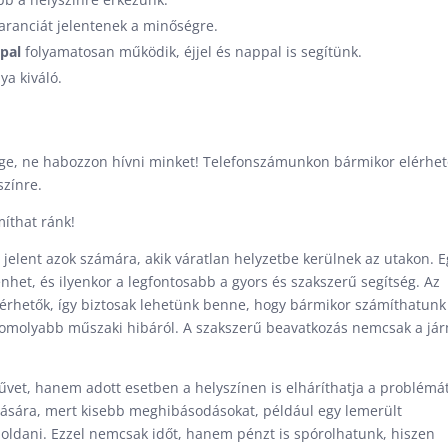
ranciát jelentenek a minőségre.
pal
folyamatosan működik, éjjel és nappal is segítünk.
ya kiváló.
sége, ne habozzon hívni minket! Telefonszámunkon bármikor elérhe
színre.
íthat ránk!
jelent azok számára, akik váratlan helyzetbe kerülnek az utakon. E
et, és ilyenkor a legfontosabb a gyors és szakszerű segítség. Az
lérhetők, így biztosak lehetünk benne, hogy bármikor számíthatunk
 komolyabb műszaki hibáról. A szakszerű beavatkozás nemcsak a já
űvet, hanem adott esetben a helyszínen is elháríthatja a problémát
lítására, mert kisebb meghibásodásokat, például egy lemerült
oldani. Ezzel nemcsak időt, hanem pénzt is spórolhatunk, hiszen