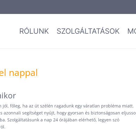
RÓLUNK
SZOLGÁLTATÁSOK
M
el nappal
mikor
jól, főleg, ha az út szélén ragadunk egy váratlan probléma miatt.
ás azonnali segítséget nyújt, hogy gyorsan és biztonságosan eljuss
ba. Szolgáltatásunk a nap 24 órájában elérhető, legyen szó
ól.