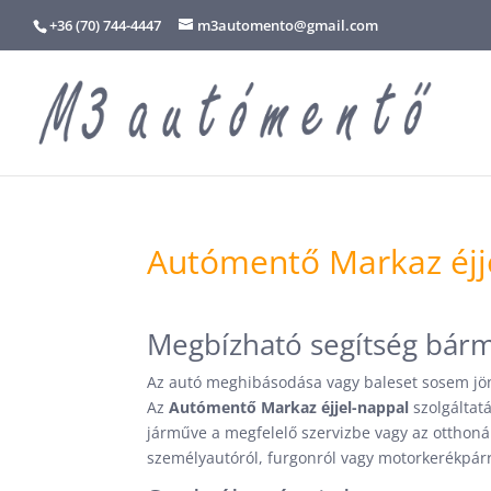
+36 (70) 744-4447
m3automento@gmail.com
Autómentő Markaz éjj
Megbízható segítség bár
Az autó meghibásodása vagy baleset sosem jön 
Az
Autómentő Markaz éjjel-nappal
szolgáltat
járműve a megfelelő szervizbe vagy az otthoná
személyautóról, furgonról vagy motorkerékpárr