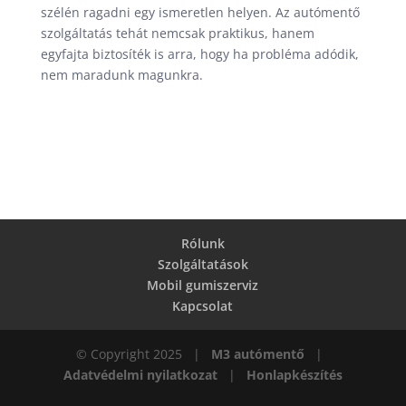
szélén ragadni egy ismeretlen helyen. Az autómentő
szolgáltatás tehát nemcsak praktikus, hanem
egyfajta biztosíték is arra, hogy ha probléma adódik,
nem maradunk magunkra.
Rólunk
Szolgáltatások
Mobil gumiszerviz
Kapcsolat
© Copyright 2025 |
M3 autómentő
|
Adatvédelmi nyilatkozat
|
Honlapkészítés