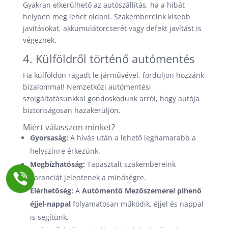
Gyakran elkerülhető az autószállítás, ha a hibát
helyben meg lehet oldani. Szakembereink kisebb
javításokat, akkumulátorcserét vagy defekt javítást is
végeznek.
4. Külföldről történő autómentés
Ha külföldön ragadt le járművével, forduljon hozzánk
bizalommal! Nemzetközi autómentési
szolgáltatásunkkal gondoskodunk arról, hogy autója
biztonságosan hazakerüljön.
Miért válasszon minket?
Gyorsaság:
A hívás után a lehető leghamarabb a
helyszínre érkezünk.
Megbízhatóság:
Tapasztalt szakembereink
garanciát jelentenek a minőségre.
Elérhetőség:
A
Autómentő Mezőszemerei pihenő
éjjel-nappal
folyamatosan működik, éjjel és nappal
is segítünk.