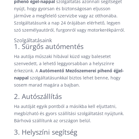
pihenő éjjel-nappal
szolgáltatás azonnali segítséget
nyújt, hogy gyorsan és biztonságosan eljusson
járműve a megfelelő szervizbe vagy az otthonába.
Szolgáltatásunk a nap 24 órájában elérhető, legyen
szó személyautóról, furgonról vagy motorkerékpárról.
Szolgáltatásaink
1. Sürgős autómentés
Ha autója műszaki hibával küzd vagy balesetet
szenvedett, a lehető leggyorsabban a helyszínre
érkezünk. A
Autómentő Mezőszemerei pihenő éjjel-
nappal
szolgáltatásunkkal biztos lehet benne, hogy
sosem marad magára a bajban.
2. Autószállítás
Ha autóját egyik pontból a másikba kell eljuttatni,
megbízható és gyors szállítási szolgáltatást nyújtunk.
Bárhová szállítunk az országon belül.
3. Helyszíni segítség