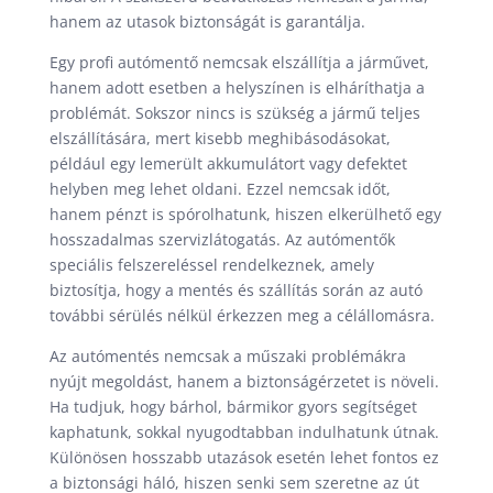
hanem az utasok biztonságát is garantálja.
Egy profi autómentő nemcsak elszállítja a járművet,
hanem adott esetben a helyszínen is elháríthatja a
problémát. Sokszor nincs is szükség a jármű teljes
elszállítására, mert kisebb meghibásodásokat,
például egy lemerült akkumulátort vagy defektet
helyben meg lehet oldani. Ezzel nemcsak időt,
hanem pénzt is spórolhatunk, hiszen elkerülhető egy
hosszadalmas szervizlátogatás. Az autómentők
speciális felszereléssel rendelkeznek, amely
biztosítja, hogy a mentés és szállítás során az autó
további sérülés nélkül érkezzen meg a célállomásra.
Az autómentés nemcsak a műszaki problémákra
nyújt megoldást, hanem a biztonságérzetet is növeli.
Ha tudjuk, hogy bárhol, bármikor gyors segítséget
kaphatunk, sokkal nyugodtabban indulhatunk útnak.
Különösen hosszabb utazások esetén lehet fontos ez
a biztonsági háló, hiszen senki sem szeretne az út