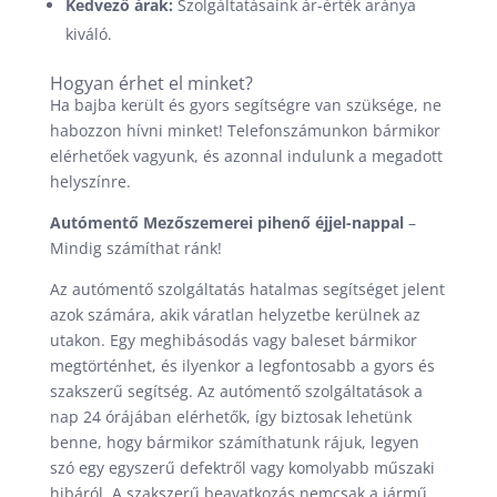
Kedvező árak:
Szolgáltatásaink ár-érték aránya
kiváló.
Hogyan érhet el minket?
Ha bajba került és gyors segítségre van szüksége, ne
habozzon hívni minket! Telefonszámunkon bármikor
elérhetőek vagyunk, és azonnal indulunk a megadott
helyszínre.
Autómentő Mezőszemerei pihenő éjjel-nappal
–
Mindig számíthat ránk!
Az autómentő szolgáltatás hatalmas segítséget jelent
azok számára, akik váratlan helyzetbe kerülnek az
utakon. Egy meghibásodás vagy baleset bármikor
megtörténhet, és ilyenkor a legfontosabb a gyors és
szakszerű segítség. Az autómentő szolgáltatások a
nap 24 órájában elérhetők, így biztosak lehetünk
benne, hogy bármikor számíthatunk rájuk, legyen
szó egy egyszerű defektről vagy komolyabb műszaki
hibáról. A szakszerű beavatkozás nemcsak a jármű,