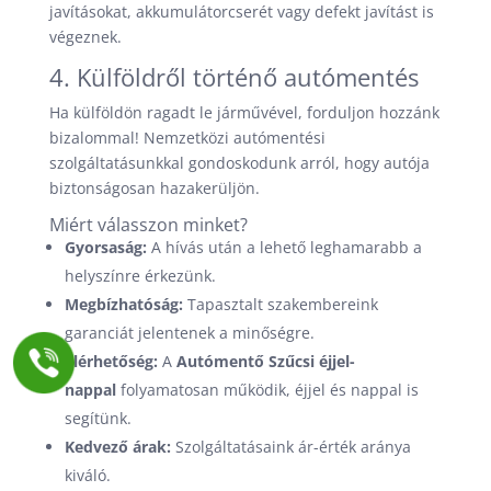
javításokat, akkumulátorcserét vagy defekt javítást is
végeznek.
4. Külföldről történő autómentés
Ha külföldön ragadt le járművével, forduljon hozzánk
bizalommal! Nemzetközi autómentési
szolgáltatásunkkal gondoskodunk arról, hogy autója
biztonságosan hazakerüljön.
Miért válasszon minket?
Gyorsaság:
A hívás után a lehető leghamarabb a
helyszínre érkezünk.
Megbízhatóság:
Tapasztalt szakembereink
garanciát jelentenek a minőségre.
Elérhetőség:
A
Autómentő Szűcsi éjjel-
nappal
folyamatosan működik, éjjel és nappal is
segítünk.
Kedvező árak:
Szolgáltatásaink ár-érték aránya
kiváló.