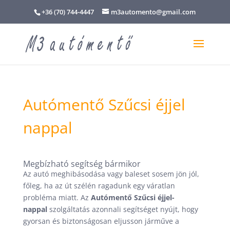
+36 (70) 744-4447
m3automento@gmail.com
Autómentő Szűcsi éjjel
nappal
Megbízható segítség bármikor
Az autó meghibásodása vagy baleset sosem jön jól,
főleg, ha az út szélén ragadunk egy váratlan
probléma miatt. Az
Autómentő Szűcsi éjjel-
nappal
szolgáltatás azonnali segítséget nyújt, hogy
gyorsan és biztonságosan eljusson járműve a