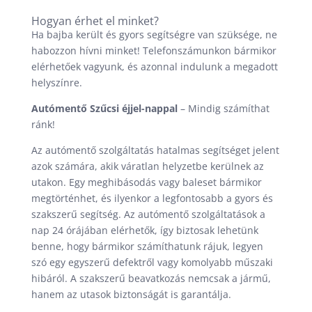
Hogyan érhet el minket?
Ha bajba került és gyors segítségre van szüksége, ne
habozzon hívni minket! Telefonszámunkon bármikor
elérhetőek vagyunk, és azonnal indulunk a megadott
helyszínre.
Autómentő Szűcsi éjjel-nappal
– Mindig számíthat
ránk!
Az autómentő szolgáltatás hatalmas segítséget jelent
azok számára, akik váratlan helyzetbe kerülnek az
utakon. Egy meghibásodás vagy baleset bármikor
megtörténhet, és ilyenkor a legfontosabb a gyors és
szakszerű segítség. Az autómentő szolgáltatások a
nap 24 órájában elérhetők, így biztosak lehetünk
benne, hogy bármikor számíthatunk rájuk, legyen
szó egy egyszerű defektről vagy komolyabb műszaki
hibáról. A szakszerű beavatkozás nemcsak a jármű,
hanem az utasok biztonságát is garantálja.