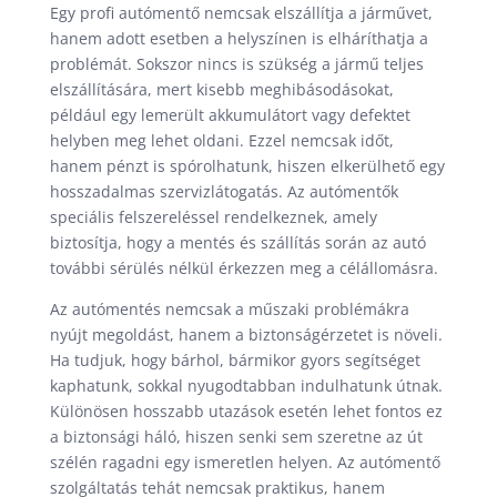
Egy profi autómentő nemcsak elszállítja a járművet,
hanem adott esetben a helyszínen is elháríthatja a
problémát. Sokszor nincs is szükség a jármű teljes
elszállítására, mert kisebb meghibásodásokat,
például egy lemerült akkumulátort vagy defektet
helyben meg lehet oldani. Ezzel nemcsak időt,
hanem pénzt is spórolhatunk, hiszen elkerülhető egy
hosszadalmas szervizlátogatás. Az autómentők
speciális felszereléssel rendelkeznek, amely
biztosítja, hogy a mentés és szállítás során az autó
további sérülés nélkül érkezzen meg a célállomásra.
Az autómentés nemcsak a műszaki problémákra
nyújt megoldást, hanem a biztonságérzetet is növeli.
Ha tudjuk, hogy bárhol, bármikor gyors segítséget
kaphatunk, sokkal nyugodtabban indulhatunk útnak.
Különösen hosszabb utazások esetén lehet fontos ez
a biztonsági háló, hiszen senki sem szeretne az út
szélén ragadni egy ismeretlen helyen. Az autómentő
szolgáltatás tehát nemcsak praktikus, hanem