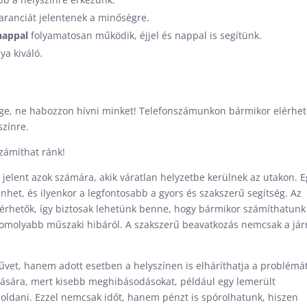
ranciát jelentenek a minőségre.
nappal
folyamatosan működik, éjjel és nappal is segítünk.
ya kiváló.
sége, ne habozzon hívni minket! Telefonszámunkon bármikor elérhe
színre.
zámíthat ránk!
jelent azok számára, akik váratlan helyzetbe kerülnek az utakon. E
et, és ilyenkor a legfontosabb a gyors és szakszerű segítség. Az
lérhetők, így biztosak lehetünk benne, hogy bármikor számíthatunk
 komolyabb műszaki hibáról. A szakszerű beavatkozás nemcsak a já
űvet, hanem adott esetben a helyszínen is elháríthatja a problémát
lítására, mert kisebb meghibásodásokat, például egy lemerült
oldani. Ezzel nemcsak időt, hanem pénzt is spórolhatunk, hiszen