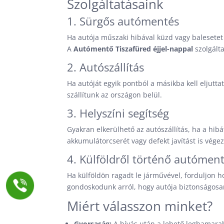
Szolgáltatásaink
1. Sürgős autómentés
Ha autója műszaki hibával küzd vagy balesetet
A
Autómentő Tiszafüred éjjel-nappal
szolgált
2. Autószállítás
Ha autóját egyik pontból a másikba kell eljutta
szállítunk az országon belül.
3. Helyszíni segítség
Gyakran elkerülhető az autószállítás, ha a hib
akkumulátorcserét vagy defekt javítást is vége
4. Külföldről történő autómen
Ha külföldön ragadt le járművével, forduljon
gondoskodunk arról, hogy autója biztonságosa
Miért válasszon minket?
Gyorsaság:
A hívás után a lehető leghamarab