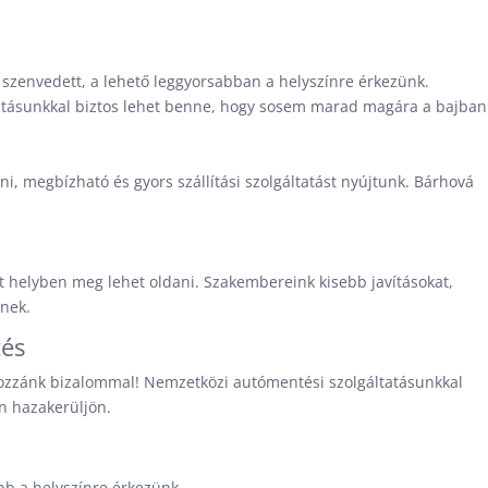
 szenvedett, a lehető leggyorsabban a helyszínre érkezünk.
atásunkkal biztos lehet benne, hogy sosem marad magára a bajban
tni, megbízható és gyors szállítási szolgáltatást nyújtunk. Bárhová
át helyben meg lehet oldani. Szakembereink kisebb javításokat,
znek.
tés
 hozzánk bizalommal! Nemzetközi autómentési szolgáltatásunkkal
n hazakerüljön.
b a helyszínre érkezünk.