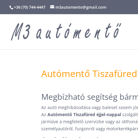
+36 (70) 744-4447
m3automento@gmail.com
Autómentő Tiszafüred 
Megbízható segítség bár
Az autó meghibásodása vagy baleset sosem jön 
Az
Autómentő Tiszafüred éjjel-nappal
szolgált
járműve a megfelelő szervizbe vagy az otthoná
személyautóról, furgonról vagy motorkerékpárr