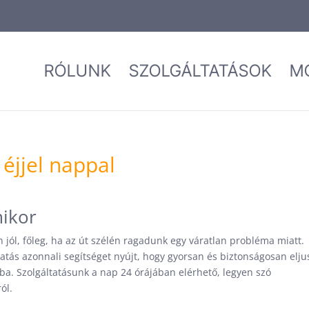
RÓLUNK
SZOLGÁLTATÁSOK
M
éjjel nappal
mikor
jól, főleg, ha az út szélén ragadunk egy váratlan probléma miatt.
atás azonnali segítséget nyújt, hogy gyorsan és biztonságosan elj
ba. Szolgáltatásunk a nap 24 órájában elérhető, legyen szó
ól.