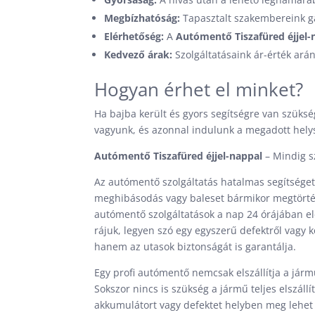
Megbízhatóság:
Tapasztalt szakembereink ga
Elérhetőség:
A
Autómentő Tiszafüred éjjel-
Kedvező árak:
Szolgáltatásaink ár-érték arán
Hogyan érhet el minket?
Ha bajba került és gyors segítségre van szük
vagyunk, és azonnal indulunk a megadott hely
Autómentő Tiszafüred éjjel-nappal
– Mindig s
Az autómentő szolgáltatás hatalmas segítséget 
meghibásodás vagy baleset bármikor megtörténh
autómentő szolgáltatások a nap 24 órájában e
rájuk, legyen szó egy egyszerű defektről vagy
hanem az utasok biztonságát is garantálja.
Egy profi autómentő nemcsak elszállítja a járm
Sokszor nincs is szükség a jármű teljes elszál
akkumulátort vagy defektet helyben meg lehet 