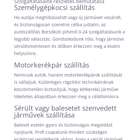
Szolgáltatásaink részletes bemutatása
Személygépkocsi szállítás
Ha autója meghibásodott vagy új járművet vásárolt,
és biztonságosan szeretné célba juttatni, az
autószállítás Borsókúti pihenő 0-24 szolgáltatásunk a
legjobb választás. Gondoskodunk róla, hogy járműve
sérülésmentesen és időben érkezzen meg a kívánt
helyszínre.
Motorkerékpár szállítás
Nemcsak autók, hanem motorkerékpárok szállítását
is vállaljuk. Különleges rögzítési technikáinknak
köszönhetően biztosítjuk, hogy kétkerekű járműve
tökéletes állapotban érkezzen meg a célállomásra.
Sérült vagy balesetet szenvedett
járművek szállítása
Baleset esetén gyors és biztonságos megoldást
nyújtunk. Profi csapatunk minden szükséges
eszközzel rendelkezik ahhoz, hogy a sérült járművet