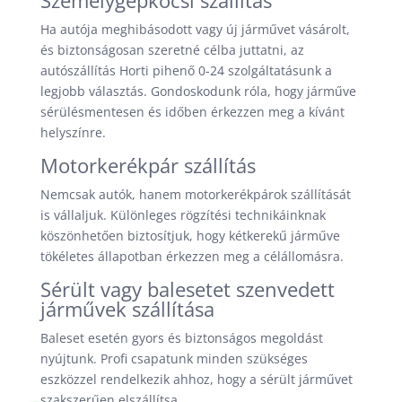
Személygépkocsi szállítás
Ha autója meghibásodott vagy új járművet vásárolt,
és biztonságosan szeretné célba juttatni, az
autószállítás Horti pihenő 0-24 szolgáltatásunk a
legjobb választás. Gondoskodunk róla, hogy járműve
sérülésmentesen és időben érkezzen meg a kívánt
helyszínre.
Motorkerékpár szállítás
Nemcsak autók, hanem motorkerékpárok szállítását
is vállaljuk. Különleges rögzítési technikáinknak
köszönhetően biztosítjuk, hogy kétkerekű járműve
tökéletes állapotban érkezzen meg a célállomásra.
Sérült vagy balesetet szenvedett
járművek szállítása
Baleset esetén gyors és biztonságos megoldást
nyújtunk. Profi csapatunk minden szükséges
eszközzel rendelkezik ahhoz, hogy a sérült járművet
szakszerűen elszállítsa.