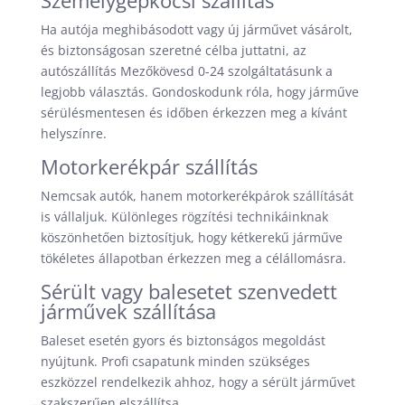
Személygépkocsi szállítás
Ha autója meghibásodott vagy új járművet vásárolt,
és biztonságosan szeretné célba juttatni, az
autószállítás Mezőkövesd 0-24 szolgáltatásunk a
legjobb választás. Gondoskodunk róla, hogy járműve
sérülésmentesen és időben érkezzen meg a kívánt
helyszínre.
Motorkerékpár szállítás
Nemcsak autók, hanem motorkerékpárok szállítását
is vállaljuk. Különleges rögzítési technikáinknak
köszönhetően biztosítjuk, hogy kétkerekű járműve
tökéletes állapotban érkezzen meg a célállomásra.
Sérült vagy balesetet szenvedett
járművek szállítása
Baleset esetén gyors és biztonságos megoldást
nyújtunk. Profi csapatunk minden szükséges
eszközzel rendelkezik ahhoz, hogy a sérült járművet
szakszerűen elszállítsa.