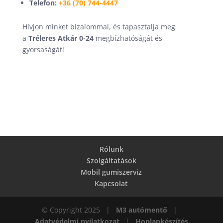
Telefon:
+36 (70) 744-4447
Hívjon minket bizalommal, és tapasztalja meg
a
Tréleres Atkár 0-24
megbízhatóságát és
gyorsaságát!
Rólunk
Szolgáltatások
Mobil gumiszerviz
Kapcsolat
© Copyright 2025 |
M3 autómentő
|
Adatvédelmi nyilatkozat
|
Honlapkészítés