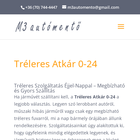
+36 (70) 744-4447
m3automento@gmail.com
Tréleres Atkár 0-24
Tréleres Szolgáltatás Éjjel-Nappal – Megbízható
és Gyors Szállítás
Ha járművét szállítani kell, a
Tréleres Atkár 0-24
a
legjobb választás. Legyen szó lerobbant autóról,
műszaki hibás járműről vagy csak egy megbízható
tréleres fuvarról, mi a nap bármely órájában állunk
rendelkezésére. Szolgáltatásainkat úgy alakítottuk ki,
hogy ügyfeleink mindig elégedettek legyenek, és
járműveik biztonságosan érkezzenek meg a kívánt