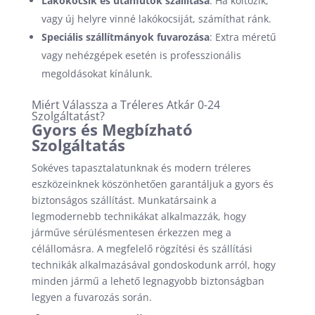
Lakókocsik és utánfutók szállítása
: Ha költözik,
vagy új helyre vinné lakókocsiját, számíthat ránk.
Speciális szállítmányok fuvarozása
: Extra méretű
vagy nehézgépek esetén is professzionális
megoldásokat kínálunk.
Miért Válassza a Tréleres Atkár 0-24
Szolgáltatást?
Gyors és Megbízható
Szolgáltatás
Sokéves tapasztalatunknak és modern tréleres
eszközeinknek köszönhetően garantáljuk a gyors és
biztonságos szállítást. Munkatársaink a
legmodernebb technikákat alkalmazzák, hogy
járműve sérülésmentesen érkezzen meg a
célállomásra. A megfelelő rögzítési és szállítási
technikák alkalmazásával gondoskodunk arról, hogy
minden jármű a lehető legnagyobb biztonságban
legyen a fuvarozás során.