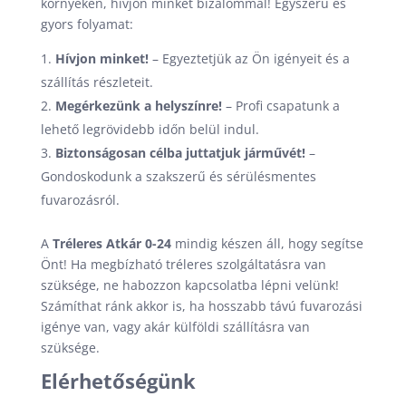
környékén, hívjon minket bizalommal! Egyszerű és
gyors folyamat:
Hívjon minket!
– Egyeztetjük az Ön igényeit és a
szállítás részleteit.
Megérkezünk a helyszínre!
– Profi csapatunk a
lehető legrövidebb időn belül indul.
Biztonságosan célba juttatjuk járművét!
–
Gondoskodunk a szakszerű és sérülésmentes
fuvarozásról.
A
Tréleres Atkár 0-24
mindig készen áll, hogy segítse
Önt! Ha megbízható tréleres szolgáltatásra van
szüksége, ne habozzon kapcsolatba lépni velünk!
Számíthat ránk akkor is, ha hosszabb távú fuvarozási
igénye van, vagy akár külföldi szállításra van
szüksége.
Elérhetőségünk