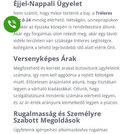
Éjjel-Nappali Ügyelet
Nem számít, hogy mikor történik a baj, a
Tréleres
Bag 0-24
mindig elérhető. Hétvégén, ünnepnapokon
és akár az éjszaka közepén is rendelkezésre állunk.
Akár egy forgalmas úton rekedt meg, akár egy távoli
vidéki területen van szüksége tréleres segítségre,
kollégáink a lehető legrövidebb idő alatt elérik Önt.
Versenyképes Árak
Megfizethető és korrekt árakat biztosítunk ügyfeleink
számára, így nem kell aggódnia a rejtett költségek
miatt. Előzetesen árajánlatot adunk, hogy tisztában
legyen a várható kiadásokkal. Célunk, hogy
szolgáltatásunk mindenki számára elérhető legyen,
és az ár-érték arányunk kiemelkedő legyen a piacon.
Rugalmasság és Személyre
Szabott Megoldások
Ügyfeleink igényeihez alkalmazkodva rugalmas