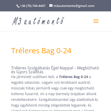
+36 (70) 744-4447
m3automento@gmail.com
Tréleres Bag 0-24
Tréleres Szolgáltatás Éjjel-Nappal – Megbízható
és Gyors Szállítás
Ha járművét szállítani kell, a
Tréleres Bag 0-24
a
legjobb választás. Legyen szó lerobbant autóról,
műszaki hibás járműről vagy csak egy megbízható
tréleres fuvarról, mi a nap bármely órájában állunk
rendelkezésére. Szolgáltatásainkat úgy alakítottuk ki,
hogy ügyfeleink mindig elégedettek legyenek, és
járműveik biztonságosan érkezzenek meg a kívánt