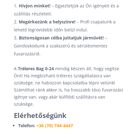
Hívjon minket!
– Egyeztetjük az Ön igényeit és a
szállítás részleteit.
Megérkezünk a helyszínre!
– Profi csapatunk a
lehető legrövidebb időn belül indul.
Biztonságosan célba juttatjuk járművét!
–
Gondoskodunk a szakszerű és sérülésmentes
fuvarozásról.
A
Tréleres Bag 0-24
mindig készen áll, hogy segítse
Önt! Ha megbízható tréleres szolgáltatásra van
szüksége, ne habozzon kapcsolatba lépni velünk!
Számíthat ránk akkor is, ha hosszabb távú fuvarozási
igénye van, vagy akár külföldi szállításra van
szüksége.
Elérhetőségünk
Telefon:
+36 (70) 744-4447