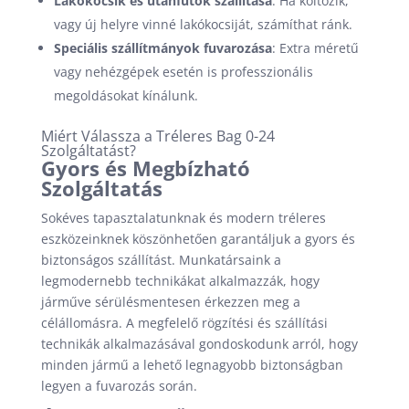
Lakókocsik és utánfutók szállítása
: Ha költözik,
vagy új helyre vinné lakókocsiját, számíthat ránk.
Speciális szállítmányok fuvarozása
: Extra méretű
vagy nehézgépek esetén is professzionális
megoldásokat kínálunk.
Miért Válassza a Tréleres Bag 0-24
Szolgáltatást?
Gyors és Megbízható
Szolgáltatás
Sokéves tapasztalatunknak és modern tréleres
eszközeinknek köszönhetően garantáljuk a gyors és
biztonságos szállítást. Munkatársaink a
legmodernebb technikákat alkalmazzák, hogy
járműve sérülésmentesen érkezzen meg a
célállomásra. A megfelelő rögzítési és szállítási
technikák alkalmazásával gondoskodunk arról, hogy
minden jármű a lehető legnagyobb biztonságban
legyen a fuvarozás során.