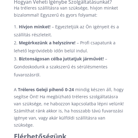
Hogyan Veheti Igénybe Szolgáltatásunkat?
Ha tréleres szállításra van szüksége, hívjon minket
bizalommal! Egyszerű és gyors folyamat:
Hívjon minket!
– Egyeztetjük az Ön igényeit és a
szállítás részleteit.
Megérkezünk a helyszínre!
– Profi csapatunk a
lehető legrövidebb időn belül indul.
Biztonságosan célba juttatjuk járművét!
–
Gondoskodunk a szakszerű és sérülésmentes
fuvarozásról.
A
Tréleres Geleji pihenő 0-24
mindig készen áll, hogy
segítse Önt! Ha megbízható tréleres szolgáltatásra
van szüksége, ne habozzon kapcsolatba lépni velünk!
Számíthat ránk akkor is, ha hosszabb távú fuvarozási
igénye van, vagy akár külföldi szállításra van
szüksége.
Elérhetőségünk