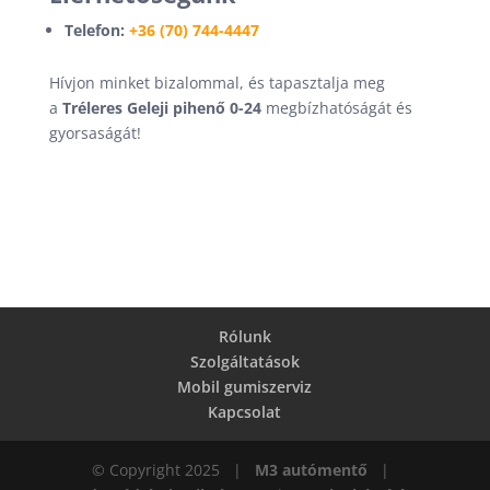
Telefon:
+36 (70) 744-4447
Hívjon minket bizalommal, és tapasztalja meg
a
Tréleres Geleji pihenő 0-24
megbízhatóságát és
gyorsaságát!
Rólunk
Szolgáltatások
Mobil gumiszerviz
Kapcsolat
© Copyright 2025 |
M3 autómentő
|