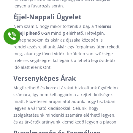
legyen a fuvarozás során.
Éjjel-Nappali Ügyelet
Nem számít, hogy mikor történik a baj, a
Tréleres
Geleji pihenő 0-24
mindig elérhető. Hétvégén,
ünnepnapokon és akár az éjszaka közepén is
rendelkezésre állunk. Akár egy forgalmas úton rekedt
meg, akár egy távoli vidéki területen van szüksége
tréleres segítségre, kollégáink a lehető legrövidebb
idő alatt elérik Önt.
Versenyképes Árak
Megfizethető és korrekt árakat biztosítunk ügyfeleink
számára, így nem kell aggódnia a rejtett költségek
miatt. Előzetesen árajánlatot adunk, hogy tisztában
legyen a várható kiadásokkal. Célunk, hogy
szolgáltatásunk mindenki számára elérhető legyen,
és az ár-érték arányunk kiemelkedő legyen a piacon.
Rugalmasság és Személyre