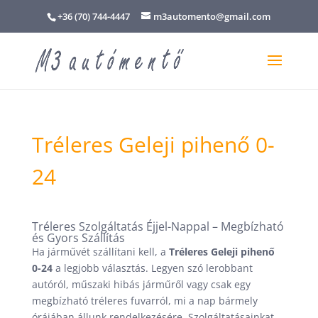
+36 (70) 744-4447
m3automento@gmail.com
Tréleres Geleji pihenő 0-
24
Tréleres Szolgáltatás Éjjel-Nappal – Megbízható
és Gyors Szállítás
Ha járművét szállítani kell, a
Tréleres Geleji pihenő
0-24
a legjobb választás. Legyen szó lerobbant
autóról, műszaki hibás járműről vagy csak egy
megbízható tréleres fuvarról, mi a nap bármely
órájában állunk rendelkezésére. Szolgáltatásainkat