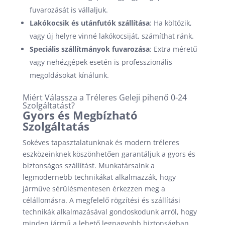
fuvarozását is vállaljuk.
Lakókocsik és utánfutók szállítása
: Ha költözik,
vagy új helyre vinné lakókocsiját, számíthat ránk.
Speciális szállítmányok fuvarozása
: Extra méretű
vagy nehézgépek esetén is professzionális
megoldásokat kínálunk.
Miért Válassza a Tréleres Geleji pihenő 0-24
Szolgáltatást?
Gyors és Megbízható
Szolgáltatás
Sokéves tapasztalatunknak és modern tréleres
eszközeinknek köszönhetően garantáljuk a gyors és
biztonságos szállítást. Munkatársaink a
legmodernebb technikákat alkalmazzák, hogy
járműve sérülésmentesen érkezzen meg a
célállomásra. A megfelelő rögzítési és szállítási
technikák alkalmazásával gondoskodunk arról, hogy
minden jármű a lehető legnagyobb biztonságban