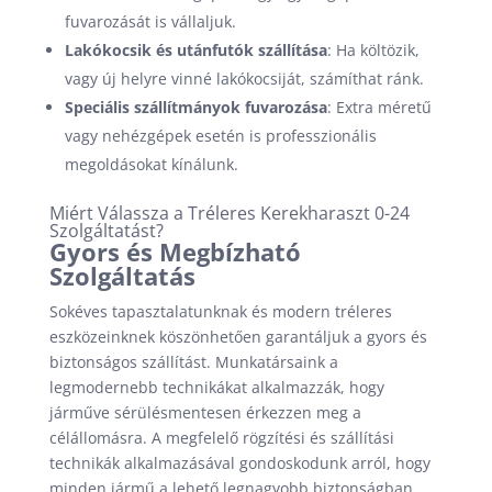
fuvarozását is vállaljuk.
Lakókocsik és utánfutók szállítása
: Ha költözik,
vagy új helyre vinné lakókocsiját, számíthat ránk.
Speciális szállítmányok fuvarozása
: Extra méretű
vagy nehézgépek esetén is professzionális
megoldásokat kínálunk.
Miért Válassza a Tréleres Kerekharaszt 0-24
Szolgáltatást?
Gyors és Megbízható
Szolgáltatás
Sokéves tapasztalatunknak és modern tréleres
eszközeinknek köszönhetően garantáljuk a gyors és
biztonságos szállítást. Munkatársaink a
legmodernebb technikákat alkalmazzák, hogy
járműve sérülésmentesen érkezzen meg a
célállomásra. A megfelelő rögzítési és szállítási
technikák alkalmazásával gondoskodunk arról, hogy
minden jármű a lehető legnagyobb biztonságban