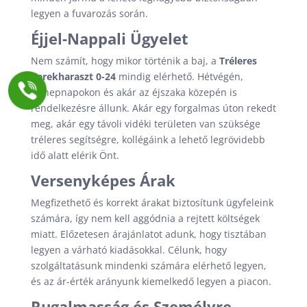
legyen a fuvarozás során.
Éjjel-Nappali Ügyelet
Nem számít, hogy mikor történik a baj, a
Tréleres
Kerekharaszt 0-24
mindig elérhető. Hétvégén,
ünnepnapokon és akár az éjszaka közepén is
rendelkezésre állunk. Akár egy forgalmas úton rekedt
meg, akár egy távoli vidéki területen van szüksége
tréleres segítségre, kollégáink a lehető legrövidebb
idő alatt elérik Önt.
Versenyképes Árak
Megfizethető és korrekt árakat biztosítunk ügyfeleink
számára, így nem kell aggódnia a rejtett költségek
miatt. Előzetesen árajánlatot adunk, hogy tisztában
legyen a várható kiadásokkal. Célunk, hogy
szolgáltatásunk mindenki számára elérhető legyen,
és az ár-érték arányunk kiemelkedő legyen a piacon.
Rugalmasság és Személyre