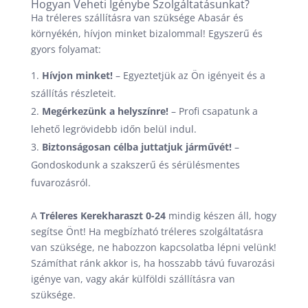
Hogyan Veheti Igénybe Szolgáltatásunkat?
Ha tréleres szállításra van szüksége Abasár és
környékén, hívjon minket bizalommal! Egyszerű és
gyors folyamat:
Hívjon minket!
– Egyeztetjük az Ön igényeit és a
szállítás részleteit.
Megérkezünk a helyszínre!
– Profi csapatunk a
lehető legrövidebb időn belül indul.
Biztonságosan célba juttatjuk járművét!
–
Gondoskodunk a szakszerű és sérülésmentes
fuvarozásról.
A
Tréleres Kerekharaszt 0-24
mindig készen áll, hogy
segítse Önt! Ha megbízható tréleres szolgáltatásra
van szüksége, ne habozzon kapcsolatba lépni velünk!
Számíthat ránk akkor is, ha hosszabb távú fuvarozási
igénye van, vagy akár külföldi szállításra van
szüksége.