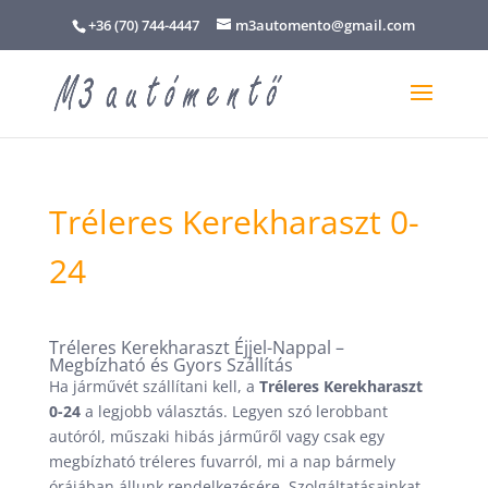
+36 (70) 744-4447
m3automento@gmail.com
Tréleres Kerekharaszt 0-
24
Tréleres Kerekharaszt Éjjel-Nappal –
Megbízható és Gyors Szállítás
Ha járművét szállítani kell, a
Tréleres Kerekharaszt
0-24
a legjobb választás. Legyen szó lerobbant
autóról, műszaki hibás járműről vagy csak egy
megbízható tréleres fuvarról, mi a nap bármely
órájában állunk rendelkezésére. Szolgáltatásainkat