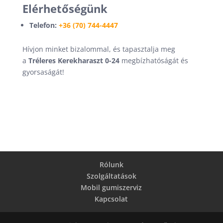
Elérhetőségünk
Telefon:
+36 (70) 744-4447
Hívjon minket bizalommal, és tapasztalja meg
a
Tréleres Kerekharaszt 0-24
megbízhatóságát és
gyorsaságát!
Rólunk
Szolgáltatások
Mobil gumiszerviz
Kapcsolat